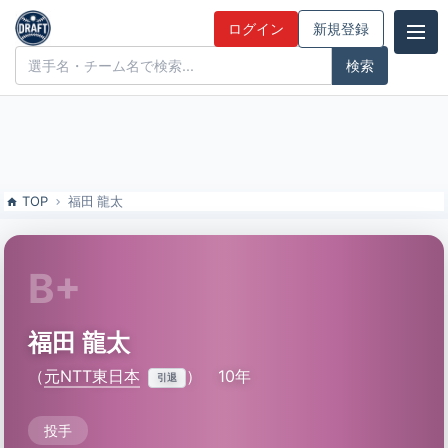
福田 龍太（元NTT東日本）の特徴とドラフト評価 | ドラフト候補とみ
ログイン
新規登録
んなの評価
ドラフト候補とみんなの評価
TOP
福田 龍太
B+
福田 龍太
（
元NTT東日本
）
10年
引退
投手