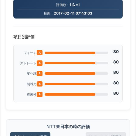
📝
1
=1
評価数：
2017-02-11 07:43:03
最新：
項目別評価
80
フォーム
A
80
ストレート
A
80
変化球
A
80
制球力
A
80
将来性
A
NTT東日本の時の評価