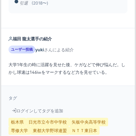
引退
(2018〜)
福田 龍太選手の紹介
yuki
さんによる紹介
ユーザー投稿
大学1年生の時に活躍を見せた後、ケガなどで伸び悩んだ。し
かし球速は146㎞をマークするなど力を見せている。
タグ
ログインしてタグを追加
栃木県
日光市立今市中学校
矢板中央高等学校
専修大学
東都大学野球連盟
ＮＴＴ東日本