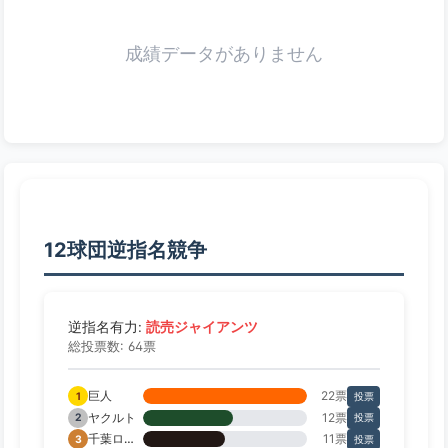
成績データがありません
12球団逆指名競争
読売ジャイアンツ
逆指名有力:
総投票数: 64票
巨人
22票
1
投票
ヤクルト
12票
2
投票
千葉ロッテ
11票
3
投票