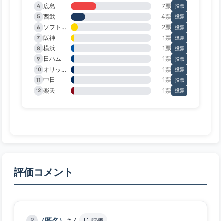
広島
7票
4
投票
西武
4票
5
投票
ソフトバンク
2票
6
投票
阪神
1票
7
投票
横浜
1票
8
投票
日ハム
1票
9
投票
オリックス
1票
10
投票
中日
1票
11
投票
楽天
1票
12
投票
評価コメント
📝
（匿名）
さん
評価