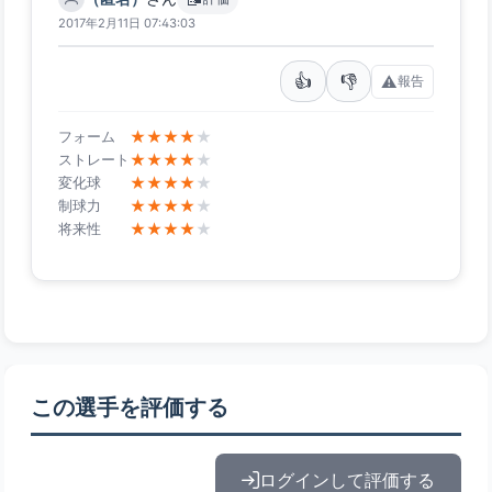
2017年2月11日 07:43:03
👍
👎
⚠️
報告
★
★
★
★
★
フォーム
★
★
★
★
★
ストレート
★
★
★
★
★
変化球
★
★
★
★
★
制球力
★
★
★
★
★
将来性
この選手を評価する
ログインして評価する