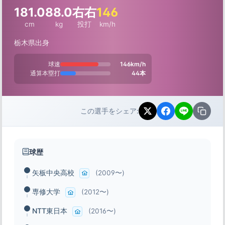
181.0
88.0
右右
146
cm
kg
投打
km/h
栃木県出身
球速
146km/h
通算本塁打
44本
この選手をシェア:
球歴
矢板中央高校
(2009〜)
専修大学
(2012〜)
NTT東日本
(2016〜)