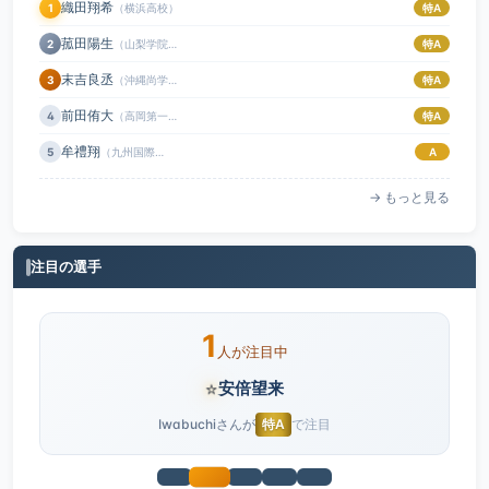
織田翔希
1
（横浜高校）
特A
菰田陽生
2
（山梨学院高校）
特A
末吉良丞
3
（沖縄尚学高校）
特A
前田侑大
4
（高岡第一高校）
特A
牟禮翔
5
（九州国際大付属高校）
A
→ もっと見る
注目の選手
1
人が注目中
⭐
安倍望来
Iwabuchiさんが
特A
で注目