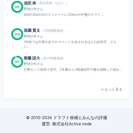
池田 柊
（西京高校（山口））
88
野球少年さん
MAX135km/hのストレートに120km/h中盤のスライ...
高園 貫太
（下関国際高校）
100
野球少年さん
1年秋では中国大会でのマウンドを任されるほどの好投手。さら
に...
衛藤 諒大
（高川学園高校）
80
野球少年さん
打撃センス抜群で攻守。2年夏から3期連続甲子園を経験した頼れ...
→ もっと見る
© 2010-2026 ドラフト候補とみんなの評価
運営:
株式会社Active node