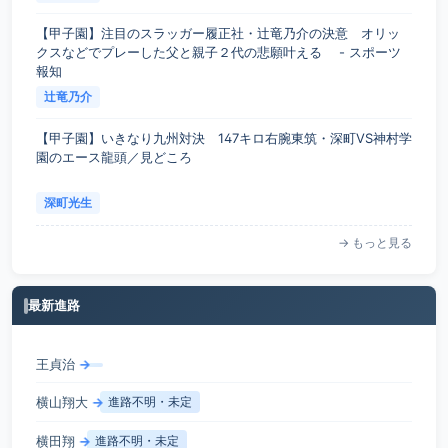
【甲子園】注目のスラッガー履正社・辻竜乃介の決意 オリッ
クスなどでプレーした父と親子２代の悲願叶える - スポーツ
報知
辻竜乃介
【甲子園】いきなり九州対決 147キロ右腕東筑・深町VS神村学
園のエース龍頭／見どころ
深町光生
→ もっと見る
最新進路
王貞治
→
横山翔大
→
進路不明・未定
横田翔
→
進路不明・未定