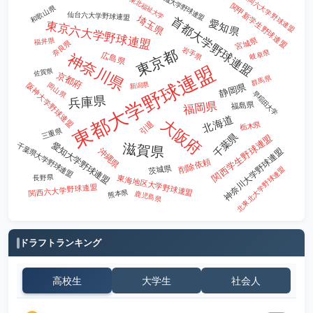
京滋大学野球連盟
福岡六大学野球連盟
東北福祉大学
関甲新学生野球連盟
和歌山県
仙台六大学野球連盟
埼玉県
首都大学野球連盟
愛知県
東京六大学野球連盟
宮城県
福井県
奈良県
岩手県
東京都
岐阜県
広島県
神奈川県
東都大学野球連盟
佐賀県
京都府
群馬県
新潟県
阪神大学野球連盟
岡山県
静岡県
早稲田大学
兵庫県
福岡県
福島県
北海道
大阪府
引退
栃木県
三重県
千葉県
関西学生野球連盟
愛知大学野球連盟
滋賀県
千葉県大学野球連盟
神奈川大学野球連盟
沖縄県
削除依頼
茨城県
北東北大学野球連盟
長野県
東海地区大学野球連盟
関西六大学野球連盟
熊本県
鹿児島県
ドラフトランキング
高校生
大学生
社会人