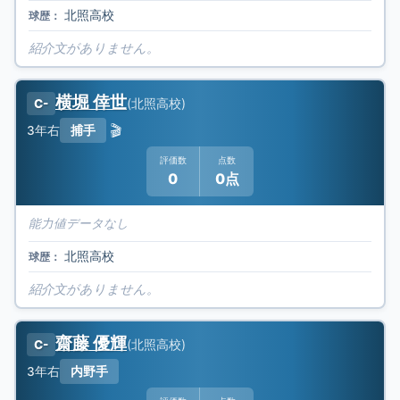
北照高校
球歴：
紹介文がありません。
横堀 倖世
(
北照高校
)
C-
🎬
3年
右
捕手
評価数
点数
0
0点
能力値データなし
北照高校
球歴：
紹介文がありません。
齋藤 優輝
(
北照高校
)
C-
3年
右
内野手