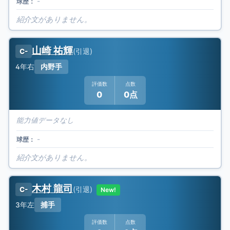
-
球歴：
紹介文がありません。
山崎 祐輝
(
引退
)
C-
4年
右
内野手
評価数
点数
0
0点
能力値データなし
-
球歴：
紹介文がありません。
木村 龍司
(
引退
)
C-
New!
3年
左
捕手
評価数
点数