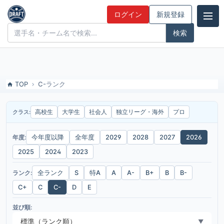
2026年度-C-ランクのドラフト候補とみんなの評価
ログイン
新規登録
ドラフト候補とみんなの評価
TOP
C-ランク
高校生
大学生
社会人
独立リーグ・海外
プロ
クラス:
年度:
今年度以降
全年度
2029
2028
2027
2026
2025
2024
2023
ランク:
全ランク
S
特A
A
A-
B+
B
B-
C+
C
C-
D
E
並び順:
標準（ランク順）
▼