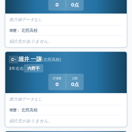
0
0点
能力値データなし
北照高校
球歴：
紹介文がありません。
堀井 一譲
(
北照高校
)
C-
3年
右右
内野手
評価数
点数
0
0点
能力値データなし
北照高校
球歴：
紹介文がありません。