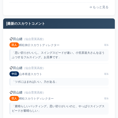
→ もっと見る
最新のスカウトコメント
📋
田山纏
（仙台育英高校）
榑松伸介スカウトディレクター
巨人
8/6
「
思い切りがいいし、スイングスピードが速い。小笠原道大さんをほう
ふつするフルスイング。お見事です
」
📋
田山纏
（仙台育英高校）
山本将道スカウト
中日
8/6
「
ツボにはまればいい。力がある
」
📋
田山纏
（仙台育英高校）
榑松スカウトディレクター
巨人
8/6
「
素晴らしいバッティング。思い切りがいいのと、やっぱりスイングス
ピードが素晴らしい
」