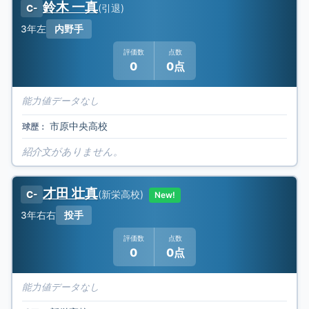
鈴木 一真
(
引退
)
C-
3年
左
内野手
評価数
点数
0
0点
能力値データなし
市原中央高校
球歴：
紹介文がありません。
才田 壮真
(
新栄高校
)
C-
New!
3年
右右
投手
評価数
点数
0
0点
能力値データなし