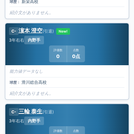
新栄高校
球歴：
紹介文がありません。
濵本 澄空
(
引退
)
C-
New!
3年
右右
内野手
評価数
点数
0
0点
能力値データなし
滑川総合高校
球歴：
紹介文がありません。
三輪 泰生
(
引退
)
C-
3年
右右
内野手
評価数
点数