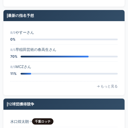
最新の指名予想
やすーさん
8/5
0%
早稲田芸術の春高生さん
8/5
70%
MCZさん
8/5
11%
→ もっと見る
12球団獲得競争
水口煌太朗
→
千葉ロッテ