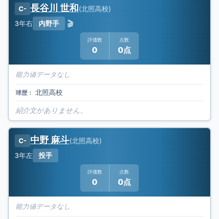
長谷川 世和
(
北照高校
)
C-
🎬
3年
右
内野手
評価数
点数
0
0点
能力値データなし
北照高校
球歴：
紹介文がありません。
中野 麻斗
(
北照高校
)
C-
3年
左
投手
評価数
点数
0
0点
能力値データなし