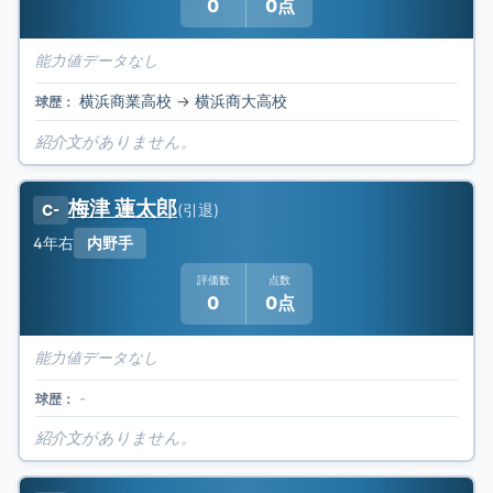
0
0点
能力値データなし
横浜商業高校
→
横浜商大高校
球歴：
紹介文がありません。
梅津 蓮太郎
(
引退
)
C-
4年
右
内野手
評価数
点数
0
0点
能力値データなし
-
球歴：
紹介文がありません。