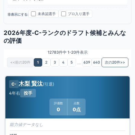
未承認選手
プロ入り選手
非表示にする:
2026年度-C-ランクのドラフト候補とみんな
の評価
12783件中 1-20件表示
...
<<前の20件
1
2
3
4
5
639
640
次の20件>>
木梨 賢汰
(
引退
)
C-
4年
右
投手
評価数
点数
0
0点
能力値データなし