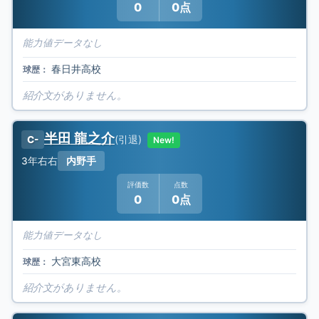
0
0点
能力値データなし
春日井高校
球歴：
紹介文がありません。
半田 龍之介
(
引退
)
C-
New!
3年
右右
内野手
評価数
点数
0
0点
能力値データなし
大宮東高校
球歴：
紹介文がありません。