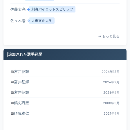
佐藤太亮
→
別海パイロットスピリッツ
佐々木陽
→
大東文化大学
→ もっと見る
追加された選手経歴
宮井征輝
📅
2024年12月
宮井征輝
📅
2024年2月
宮井征輝
📅
2026年4月
鶴丸巧磨
📅
2008年5月
須藤雅仁
📅
2021年4月