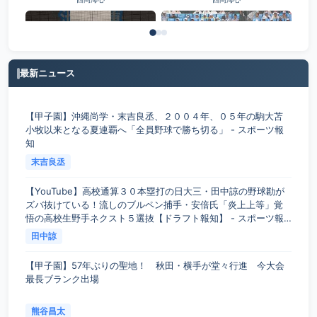
最新ニュース
池田蓮
稲熊桜史
【甲子園】沖縄尚学・末吉良丞、２００４年、０５年の駒大苫
小牧以来となる夏連覇へ「全員野球で勝ち切る」 - スポーツ報
知
末吉良丞
【YouTube】高校通算３０本塁打の日大三・田中諒の野球勘が
ズバ抜けている！流しのブルペン捕手・安倍氏「炎上上等」覚
悟の高校生野手ネクスト５選抜【ドラフト報知】 - スポーツ報
知
田中諒
【甲子園】57年ぶりの聖地！ 秋田・横手が堂々行進 今大会
最長ブランク出場
熊谷昌太