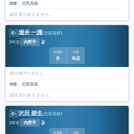
北照高校
球歴：
紹介文がありません。
堀井 一護
(
北照高校
)
C-
🎬
3年
右
内野手
評価数
点数
0
0点
能力値データなし
北照高校
球歴：
紹介文がありません。
沢田 碧生
(
北照高校
)
C-
🎬
3年
右
内野手
評価数
点数