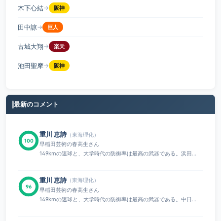
木下心結
→
阪神
田中諒
→
巨人
古城大翔
→
楽天
池田聖摩
→
阪神
最新のコメント
重川 恵詩
（東海理化）
100
早稲田芸術の春高生さん
149kmの速球と、大学時代の防御率は最高の武器である。浜田...
重川 恵詩
（東海理化）
96
早稲田芸術の春高生さん
149kmの速球と、大学時代の防御率は最高の武器である。中日...