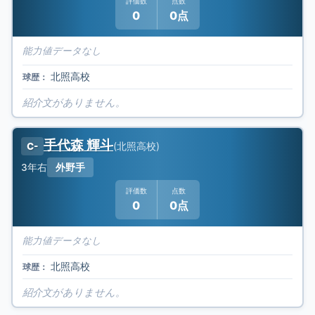
評価数
点数
0
0点
能力値データなし
北照高校
球歴：
紹介文がありません。
手代森 輝斗
(
北照高校
)
C-
3年
右
外野手
評価数
点数
0
0点
能力値データなし
北照高校
球歴：
紹介文がありません。