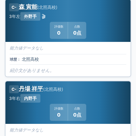
森 寅能
(
北照高校
)
C-
🎬
3年
左
外野手
評価数
点数
0
0点
能力値データなし
北照高校
球歴：
紹介文がありません。
丹場 祥平
(
北照高校
)
C-
3年
右
内野手
評価数
点数
0
0点
能力値データなし