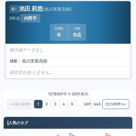
池田 莉悠
(
旭川実業高校
)
C-
3年
右
内野手
評価数
点数
0
0点
能力値データなし
旭川実業高校
球歴：
紹介文がありません。
12783件中 1-20件表示
...
<<前の20件
1
2
3
4
5
639
640
次の20件>>
人気のタグ