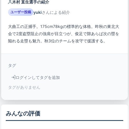
木村 直生選手の紹介
yuki
さんによる紹介
ユーザー投稿
大曲工の正捕手。175cm78kgの標準的な体格。昨秋の東北大
会で2度盗塁阻止の強肩が目立つが、俊足で隙あらば次の塁を
陥れる走塁も魅力。秋3位のチームを攻守で援護する。
タグ
ログインしてタグを追加
タグがありません
みんなの評価