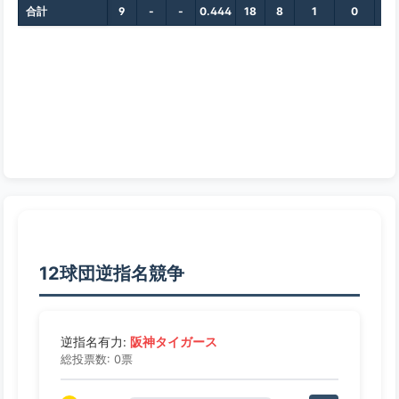
合計
9
-
-
0.444
18
8
1
0
0
12球団逆指名競争
阪神タイガース
逆指名有力:
総投票数: 0票