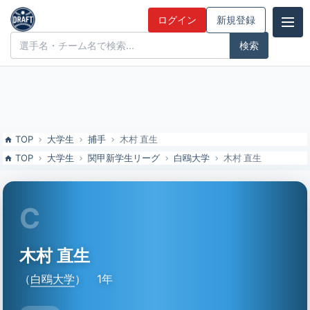
木村 直生（白鴎大）の特徴とドラフト評価 | ドラフト候補とみんなの
ログイン
新規登録
評価
ドラフト候補とみんなの評価
TOP
大学生
捕手
木村 直生
TOP
大学生
関甲新学生リーグ
白鴎大学
木村 直生
C
木村 直生
（
白鴎大学
）
1年