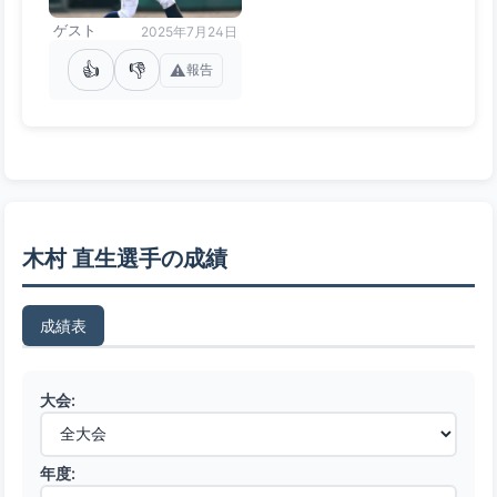
ゲスト
2025年7月24日
👍
👎
⚠️
報告
木村 直生選手の成績
成績表
大会:
年度: