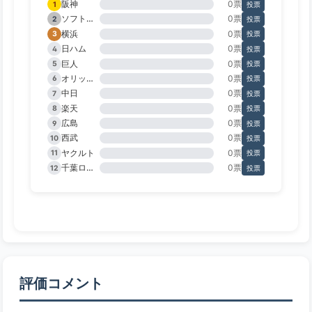
阪神
0票
1
投票
ソフトバンク
0票
2
投票
横浜
0票
3
投票
日ハム
0票
4
投票
巨人
0票
5
投票
オリックス
0票
6
投票
中日
0票
7
投票
楽天
0票
8
投票
広島
0票
9
投票
西武
0票
10
投票
ヤクルト
0票
11
投票
千葉ロッテ
0票
12
投票
評価コメント