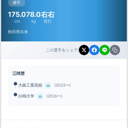
捕手
175.0
78.0
右右
cm
kg
投打
秋田県出身
この選手をシェア:
球歴
大曲工業高校
(2023〜)
白鴎大学
(2026〜)