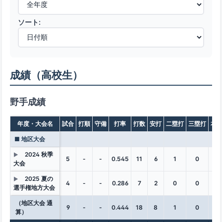
ソート:
成績（高校生）
野手成績
年度・大会名
試合
打順
守備
打率
打数
安打
二塁打
三塁打
本
■ 地区大会
2024 秋季
▶
5
-
-
0.545
11
6
1
0
0
大会
2025 夏の
▶
4
-
-
0.286
7
2
0
0
0
選手権地方大会
（地区大会 通
9
-
-
0.444
18
8
1
0
0
算）