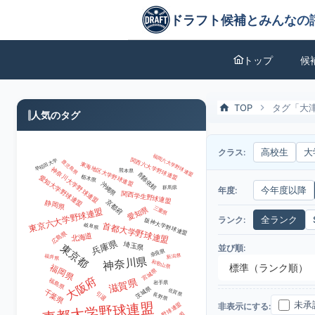
全年度-タグ「大津市立青山中学校」を含む選手のドラフト候補とみん
ドラフト候補とみんなの評価
トップ
候
TOP
タグ「大
人気のタグ
クラス:
高校生
大
福岡六大学野球連盟
関西六大学野球連盟
早稲田大学
鹿児島県
東海地区大学野球連盟
神奈川大学野球連盟
熊本県
削除依頼
栃木県
愛知大学野球連盟
沖縄県
年度:
今年度以降
群馬県
関西学生野球連盟
静岡県
京都府
三重県
愛知県
東京六大学野球連盟
ランク:
全ランク
阪神大学野球連盟
首都大学野球連盟
岐阜県
広島県
北海道
兵庫県
埼玉県
並び順:
東京都
奈良県
新潟県
福井県
神奈川県
和歌山県
標準（ランク順）
福岡県
宮城県
大阪府
滋賀県
福島県
岩手県
茨城県
佐賀県
千葉県
引退
長野県
東都大学野球連盟
未承
非表示にする: