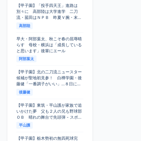
【甲子園】「投手四天王」進路は
別々に 高部陸は大学進学 二刀
流・菰田はＮＰＢ 昨夏Ｖ腕・末
吉、１５７キロ右腕・織田は… - ス
高部陸
ポーツ報知
早大・阿部葉太、秋こそ春の屈辱晴
らす 母校・横浜は「成長している
と思います」後輩にエール
阿部葉太
【甲子園】北の二刀流ニュースター
候補が聖地初見参！ 白樺学園・後
藤健「一番調子がいい」…８日に東
日本国際大昌平戦 - スポーツ報知
後藤健
【甲子園】東筑・平山護が家族で追
いかけた夢 父も２人の兄も野球部
ＯＢ 晴れの舞台で先頭弾 - スポー
ツ報知
平山護
【甲子園】栃木勢初の無四死球完