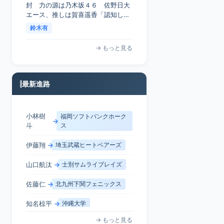
封 力の源は乃木坂４６ 佐野日大
エース、推しは賀喜遥香「認知して
くれるだけで、ありがたい」 - スポ
鈴木有
ーツ報知
→ もっと見る
最新進路
伊藤翔
→
埼玉武蔵ヒートベアーズ
山口航汰
→
士別サムライブレイズ
佐藤仁
→
北九州下関フェニックス
知名椋平
→
沖縄大学
王貞治
→
→ もっと見る