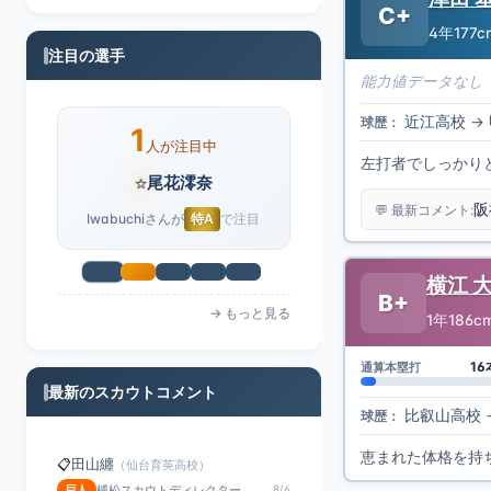
C+
4年
177c
注目の選手
能力値データなし
近江高校
→
球歴：
1
人が注目中
左打者でしっかり
⭐
清野利理子
阪
💬 最新コメント:
Iwabuchiさんが
B-
で注目
横江 
B+
→ もっと見る
1年
186c
16
通算本塁打
最新のスカウトコメント
比叡山高校
球歴：
恵まれた体格を持
田山纏
📋
（仙台育英高校）
榑松伸介スカウトディレクター
巨人
8/6