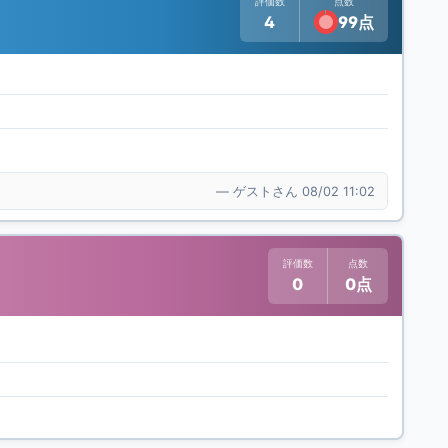
評価数
点数
4
99点
— ゲストさん 08/02 11:02
評価数
点数
0
0点