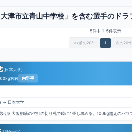
「大津市立青山中学校」を含む選手のドラ
5件中 1-5件表示
<<前の20件
1
次の20件
志
(
日本大学
)
100kg
右右
内野手
校
→
日本大学
基
(
明治大学
)