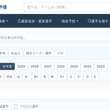
なの評価
補者
最新追加・更新選手
指名予想
選手を探す
▼
▼
津市立青山中学校」
学生
社会人
独立リーグ・海外
プロ
全年度
2029
2028
2027
2026
2025
2024
2023
S
特A
A
A-
B+
B
B-
C+
C
C-
D
E
認選手
プロ入り選手