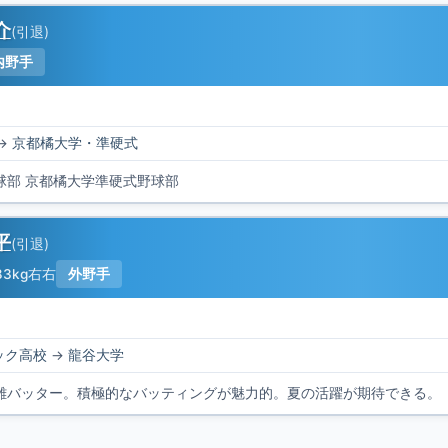
介
(
引退
)
内野手
→
京都橘大学・準硬式
球部 京都橘大学準硬式野球部
平
(
引退
)
83kg
右右
外野手
ック高校
→
龍谷大学
離バッター。積極的なバッティングが魅力的。夏の活躍が期待できる。