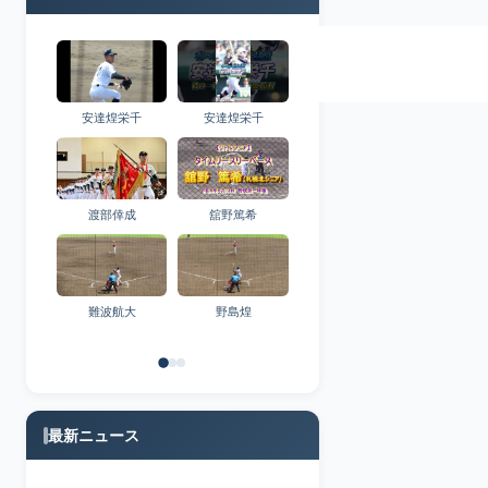
安達煌栄千
安達煌栄千
渡部倖成
舘野篤希
難波航大
野島煌
最新ニュース