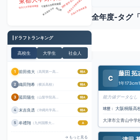
関甲新学生野球連盟
北東北大学野球連盟
千葉県大学野球連盟
仙台六大学野球連盟
京滋大学野球連盟
東北福祉大学
岡山県
全年度-タグ
ドラフトランキング
高校生
大学生
社会人
前田侑大
1
（高岡第一高校）
藤田 拓
特A
C
1年
173cm
織田翔希
2
（横浜高校）
特A
能力値データなし
菰田陽生
3
（山梨学院高校）
特A
大阪桐蔭高
球歴：
末吉良丞
4
（沖縄尚学高校）
特A
牟禮翔
5
（九州国際大付属高校）
A
→ もっと見る
津田 