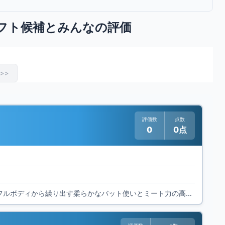
フト候補とみんなの評価
>>
評価数
点数
0
0点
大津市立青山中学校出身 大阪桐蔭の代打の切り札で時に4番も務める。100kg超えのパワフルボディから繰り出す柔らかなバット使いとミート力の高さが魅力。角度がつけば一発もある強打者。