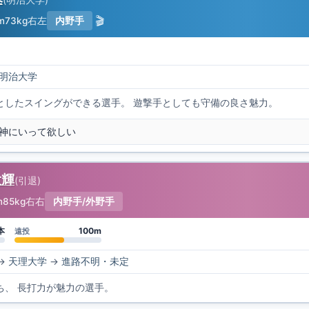
🎬
m
73kg
右左
内野手
明治大学
としたスイングができる選手。 遊撃手としても守備の良さ魅力。
神にいって欲しい
大輝
(
引退
)
m
85kg
右右
内野手/外野手
本
100m
遠投
→
天理大学
→
進路不明・未定
ち、 長打力が魅力の選手。