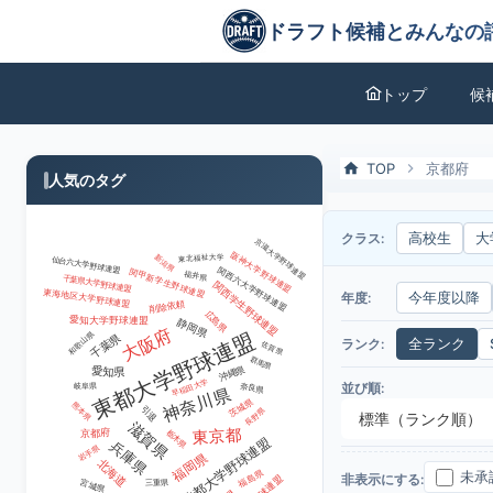
2026年度-京都府のドラフト候補とみんなの評価
ドラフト候補とみんなの評価
トップ
候
TOP
京都府
人気のタグ
クラス:
高校生
大
京滋大学野球連盟
阪神大学野球連盟
東北福祉大学
新潟県
仙台六大学野球連盟
関西六大学野球連盟
関甲新学生野球連盟
福井県
千葉県大学野球連盟
関西学生野球連盟
東海地区大学野球連盟
年度:
今年度以降
削除依頼
広島県
愛知大学野球連盟
静岡県
大阪府
東都大学野球連盟
和歌山県
千葉県
ランク:
全ランク
佐賀県
群馬県
沖縄県
愛知県
早稲田大学
並び順:
奈良県
岐阜県
神奈川県
茨城県
熊本県
引退
長野県
標準（ランク順）
滋賀県
東京都
栃木県
京都府
首都大学野球連盟
兵庫県
岩手県
福岡県
北海道
福島県
未承
非表示にする:
宮城県
三重県