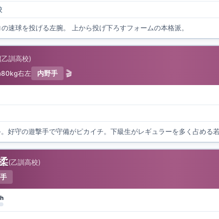
校
キロの速球を投げる左腕。 上から投げ下ろすフォームの本格派。
(
乙訓高校
)
🎬
m
80kg
右左
内野手
直柔
(
乙訓高校
)
手
h