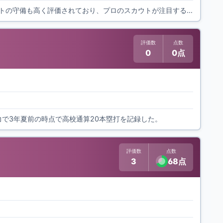
打撃の技術が素晴らしく、ヒットを量産することができる。 ５０ｍ５秒台の俊足とショートの守備も高く評価されており、プロのスカウトが注目する。
評価数
点数
0
0点
魅力で3年夏前の時点で高校通算20本塁打を記録した。
評価数
点数
3
68点