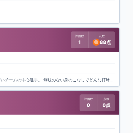
評価数
点数
1
88点
乙訓の2年生遊撃手。好守の遊撃手で守備がピカイチ。下級生がレギュラーを多く占める若いチームの中心選手。 無駄のない身のこなしでどんな打球でも確実にアウトにする守備は必見
評価数
点数
0
0点