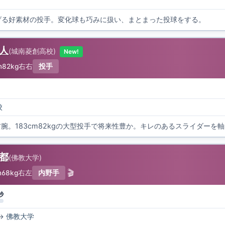
投げる好素材の投手。変化球も巧みに扱い、まとまった投球をする。
璃人
(
城南菱創高校
)
New!
m
82kg
右右
投手
校
結都
(
佛教大学
)
🎬
m
68kg
右左
内野手
秒
→
佛教大学