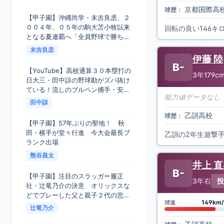
【甲子園】沖縄尚学・末吉良丞、２
京都国際高
球歴：
００４年、０５年の駒大苫小牧以来
となる夏連覇へ「全員野球で勝ち切
回転の良い146
る」 - スポーツ報知
末吉良丞
伊藤 陸
【YouTube】高校通算３０本塁打の
B-
日大三・田中諒の野球勘がズバ抜け
3年
179c
ている！流しのブルペン捕手・安倍
氏「炎上上等」覚悟の高校生野手ネ
田中諒
能力値データなし
クスト５選抜【ドラフト報知】 - ス
ポーツ報知
【甲子園】57年ぶりの聖地！ 秋
乙訓高校
球歴：
田・横手が堂々行進 今大会最長ブ
ランク出場
熊谷昌太
井上 
【甲子園】注目のスラッガー履正
B-
社・辻竜乃介の決意 オリックスな
3年
右
投
どでプレーした父と親子２代の悲願
叶える - スポーツ報知
辻竜乃介
149km/
球速
【甲子園】いきなり九州対決 147