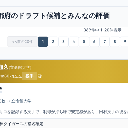
-京都府のドラフト候補とみんなの評価
369件中 1-20件表示
<<前の20件
1
2
3
4
5
6
7
8
9
伽久
(
立命館大学
)
🎬
cm
80kg
左左
投手
h
高校
→
立命館大学
41キロを記録する投手で、制球が持ち味で安定感があり、田村投手の後を
神タイガースの指名確定