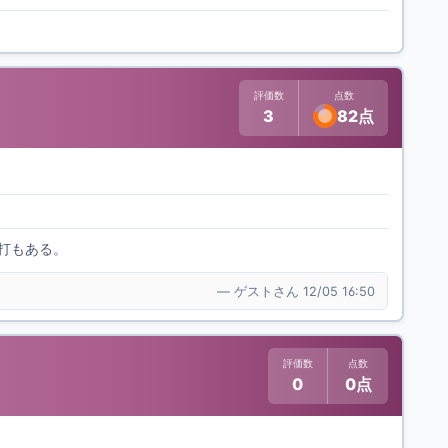
評価数
点数
3
82点
打もある。
— ゲストさん 12/05 16:50
評価数
点数
0
0点