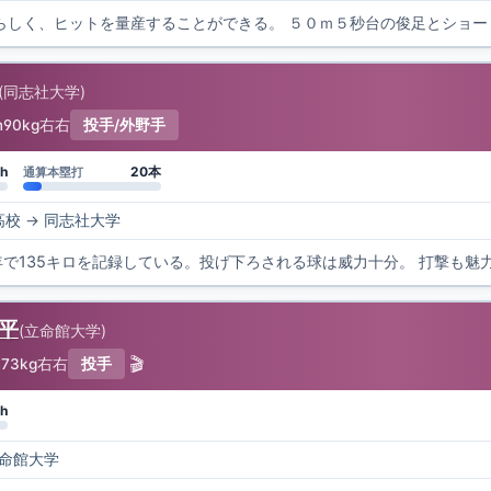
(
同志社大学
)
m
90kg
右右
投手/外野手
h
20本
通算本塁打
高校
→
同志社大学
1年で135キロを記録している。投げ下ろされる球は威力十分。 打撃も
琳平
(
立命館大学
)
🎬
m
73kg
右右
投手
h
命館大学