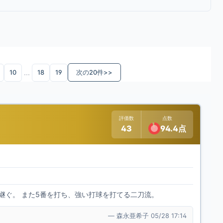
...
10
18
19
次の20件>>
評価数
点数
43
94.4点
継ぐ。 また5番を打ち、強い打球を打てる二刀流。
— 森永亜希子 05/28 17:14