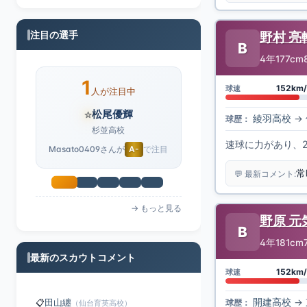
注目の選手
野村 亮
B
4年
177cm
1
152km/
球速
人が注目中
⭐
大槻真愛
綾羽高校
→
球歴：
Iwabuchiさんが
A
で注目
速球に力があり、
💬 最新コメント:
→ もっと見る
野原 元
B
4年
181cm
最新のスカウトコメント
152km/
球速
田山纏
📋
（仙台育英高校）
開建高校
→
球歴：
榑松伸介スカウトディレクター
巨人
8/6