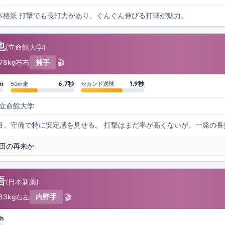
右の本格派 打撃でも長打力があり、ぐんぐん伸びる打球が魅力。
也
(
立命館大学
)
🎬
78kg
右右
捕手
m
6.7秒
1.9秒
50m走
セカンド送球
立命館大学
目、守備で特に安定感を見せる。 打撃はまだ率が高くないが、一発の長
田の再来か
吾
(
日本新薬
)
🎬
83kg
右左
内野手
h