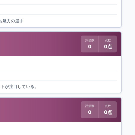
も魅力の選手
評価数
点数
0
0点
ウトが注目している。
評価数
点数
0
0点