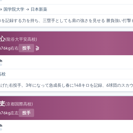
→
国学院大学
→
日本新薬
キロを記録する力を持ち、三塁手としても肩の強さを見せる 勝負強い打撃
謙心
(
龍谷大平安高校
)
🎬
m
76kg
右右
投手
h
高校
上げた右投手。3年になって急成長し春に148キロを記録、6球団のスカ
櫂吏
(
京都国際高校
)
m
76kg
左左
投手
h