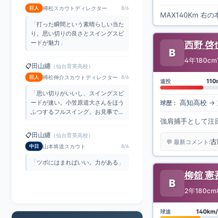
MAX140Km 
「
思い切りがいいし、スイングスピ
ードが速い。小笠原道大さんをほう
ふつするフルスイング。お見事で
西野 啓
す
」
B
田山纏
📋
（仙台育英高校）
4年
180cm
山本将道スカウト
中日
8/6
110
遠投
「
ツボにはまればいい。力がある
」
高知高校
→
球歴：
田山纏
📋
（仙台育英高校）
榑松スカウトディレクター
巨人
8/6
強肩捕手として注
「
素晴らしいバッティング。思い切
古
💬 最新コメント:
りがいいのと、やっぱりスイングス
ピードが素晴らしい
」
柳舘 憲
B
2年
180cm
140km/
球速
最新の動画