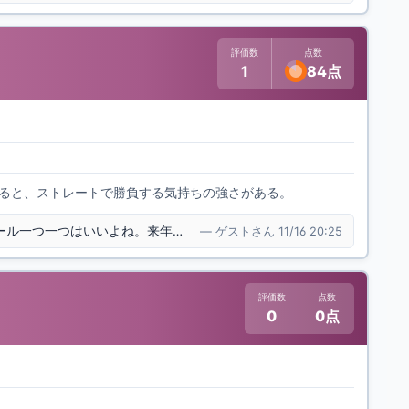
評価数
点数
1
84点
すると、ストレートで勝負する気持ちの強さがある。
常時150キロ代だった、変化球の切れもいいね。制球はアバウトだね。ボール一つ一つはいいよね。来年のドラフト候補にはなる選手なのかな？注目はしたいね。
— ゲストさん 11/16 20:25
評価数
点数
0
0点