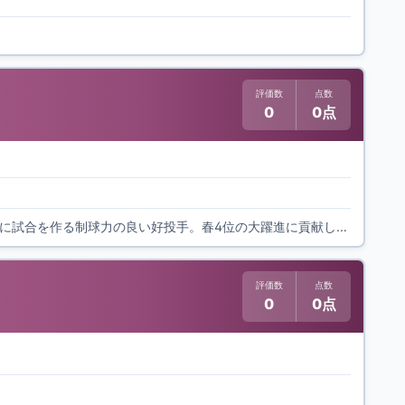
評価数
点数
0
0点
城南菱創の2年生右腕。183cm82kgの大型投手で将来性豊か。キレのあるスライダーを軸に試合を作る制球力の良い好投手。春4位の大躍進に貢献し、鳥羽の正村と春にハイレベルな投げ合いを繰り広げた。
評価数
点数
0
0点