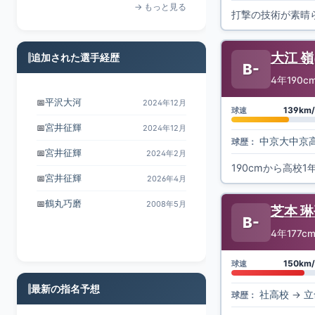
追加された選手経歴
大江 嶺
B-
4年
190c
宮井征輝
📅
2024年12月
139km/
球速
宮井征輝
📅
2024年2月
宮井征輝
📅
2026年4月
中京大中京
球歴：
鶴丸巧磨
📅
2008年5月
190cmから高校
須藤雅仁
📅
2021年4月
芝本 
B-
4年
177c
150km/
球速
最新の指名予想
社高校
→
立
球歴：