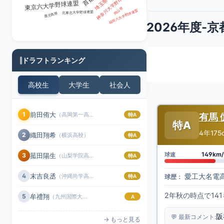
神奈川大学野球連盟
埼玉県
東京六大学野球連盟
岡山県
福岡六大学野球連盟
北東北大学野球連盟
鹿児島県
2026年度
ドラフトランキング
高校生
大学生
社会人
前田侑大
1
（高岡第一高校）
有馬 
特A
特A
4年
175
織田翔希
2
（横浜高校）
特A
149km/
球速
菰田陽生
3
（山梨学院高校）
特A
末吉良丞
4
（沖縄尚学高校）
愛工大名電
特A
球歴：
2年秋の時点で1
牟禮翔
5
（九州国際大付属高校）
A
阪
💬 最新コメント:
→ もっと見る