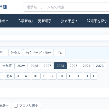
補者
最新追加・更新選手
指名予想
選手を探す
▼
▼
学生
社会人
独立リーグ・海外
プロ
全年度
2029
2028
2027
2026
2025
2024
2023
S
特A
A
A-
B+
B
B-
C+
C
C-
D
E
認選手
プロ入り選手