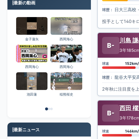
日大三高校
球歴：
投手として140
金子蓮矢
西岡海心
川島 
B-
3年
185c
西岡海心
西岡海心
152km/
球速
龍谷大平安
球歴：
2年秋に注目度を
池田蓮
稲熊桜史
西田 
B-
3年
178c
最新ニュース
146km/
球速