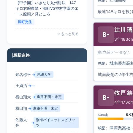
乙訓高校
球歴：
キロ右腕東筑・深町VS神村学園のエ
ース龍頭／見どころ
最速149キロを
深町光生
→ もっと見る
辻川 
B-
3年
183c
最新進路
能力値データなし
城南菱創高
球歴：
王貞治
→
横山翔大
→
進路不明・未定
横田翔
→
進路不明・未定
牧戸 
B-
4年
173c
佐藤太
別海パイロットスピリッ
→
亮
ツ
5.9
50m走
佐々木陽
→
大東文化大学
津商業高校
球歴：
→ もっと見る