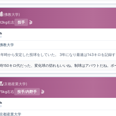
輔
(
佛教大学
)
🎬
82kg
右左
投手
h
佛教大学
2年時から安定した投球をしていた。 3年になり最速は143キロを記録
気
(
京都産業大学
)
🎬
75kg
右右
投手/内野手
h
京都産業大学