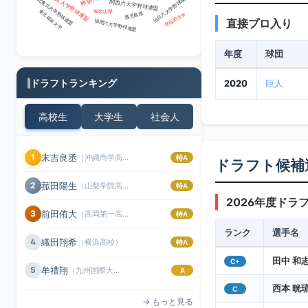
東海地区大学野球連盟
仙台六大学野球連盟
北東北大学野球連盟
関西六大学野球連盟
東北福祉大学
和歌山県
早稲田大学
鹿児島県
直接プロ入り
福岡六大学野球連盟
年度
球団
ドラフトランキング
2020
巨人
高校生
大学生
社会人
末吉良丞
1
（沖縄尚学高校）
特A
ドラフト候補
菰田陽生
2
（山梨学院高校）
特A
2026年度ドラ
前田侑大
3
（高岡第一高校）
特A
ランク
選手名
織田翔希
4
（横浜高校）
特A
田中 和
C+
牟禮翔
5
（九州国際大付属高校）
A
西本 晄
C
→ もっと見る