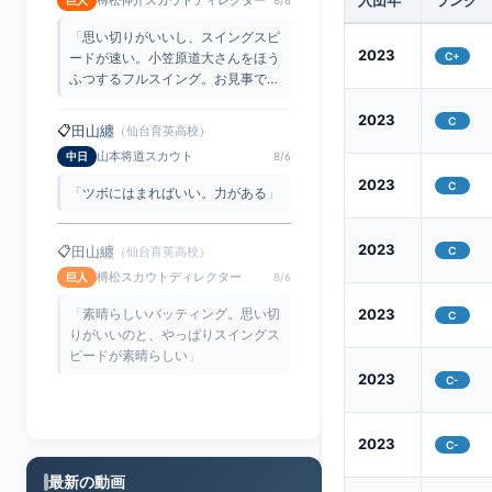
入団年
ランク
「
思い切りがいいし、スイングスピ
2023
ードが速い。小笠原道大さんをほう
C+
ふつするフルスイング。お見事で
す
」
2023
C
田山纏
📋
（仙台育英高校）
山本将道スカウト
中日
8/6
2023
C
「
ツボにはまればいい。力がある
」
田山纏
📋
（仙台育英高校）
2023
C
榑松スカウトディレクター
巨人
8/6
「
素晴らしいバッティング。思い切
2023
C
りがいいのと、やっぱりスイングス
ピードが素晴らしい
」
2023
C-
2023
C-
最新の動画