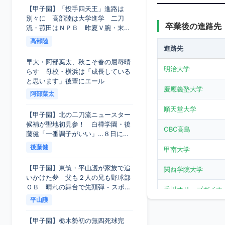
【甲子園】「投手四天王」進路は
別々に 高部陸は大学進学 二刀
2022
C
卒業後の進路先
流・菰田はＮＰＢ 昨夏Ｖ腕・末
吉、１５７キロ右腕・織田は… - ス
高部陸
ポーツ報知
進路先
2021
C+
早大・阿部葉太、秋こそ春の屈辱晴
明治大学
らす 母校・横浜は「成長している
2020
C+
と思います」後輩にエール
慶應義塾大学
阿部葉太
2020
順天堂大学
C+
【甲子園】北の二刀流ニュースター
候補が聖地初見参！ 白樺学園・後
OBC高島
藤健「一番調子がいい」…８日に東
2020
C
日本国際大昌平戦 - スポーツ報知
後藤健
甲南大学
【甲子園】東筑・平山護が家族で追
2020
関西学院大学
C
いかけた夢 父も２人の兄も野球部
ＯＢ 晴れの舞台で先頭弾 - スポー
香川オリーブガイナ
ツ報知
2020
C
平山護
SUBARU
【甲子園】栃木勢初の無四死球完