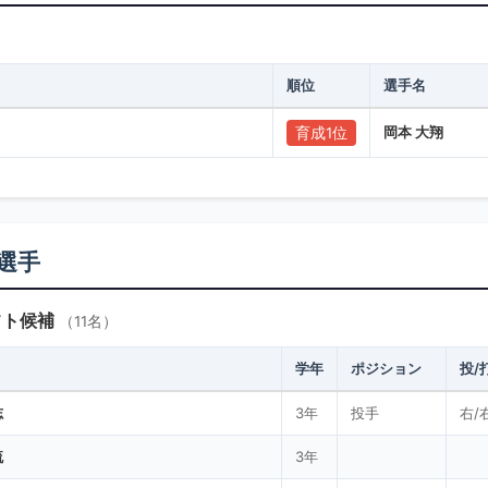
順位
選手名
岡本 大翔
育成1位
選手
フト候補
（11名）
学年
ポジション
投/
志
3年
投手
右/
琉
3年