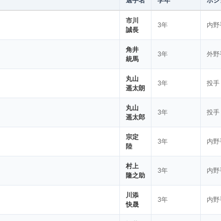
選手名
学年
ポジ
市川
3年
内野
誠長
角井
3年
外野
統馬
丸山
3年
投手
遥太朗
丸山
3年
投手
遥太郎
宗定
3年
内野
陸
村上
3年
内野
隆之助
川添
3年
内野
快晟