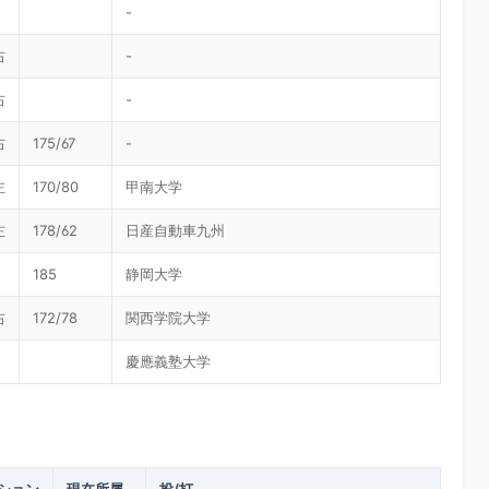
-
右
-
右
-
右
175/67
-
左
170/80
甲南大学
左
178/62
日産自動車九州
185
静岡大学
右
172/78
関西学院大学
慶應義塾大学