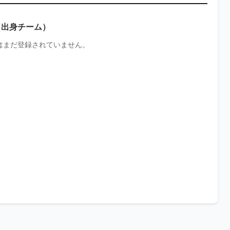
進路不
手
右/左
明・未定
（出身チーム）
はまだ登録されていません。
手
関西大学
右/右
静岡大学
手
甲南大学
右/左
/内野
慶應義塾
大学
関西学院
右/右
大学
進路不
手
右/右
明・未定