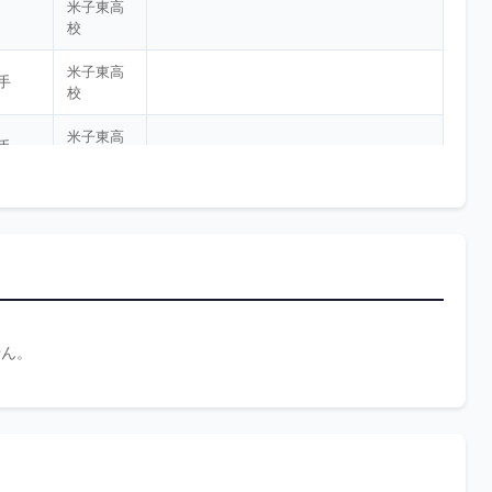
米子東高
校
米子東高
手
校
米子東高
手
校
米子東高
手
校
米子東高
右/右
校
進路不
手
右/左
せん。
明・未定
金沢大学
右/右
島根大学
右/左