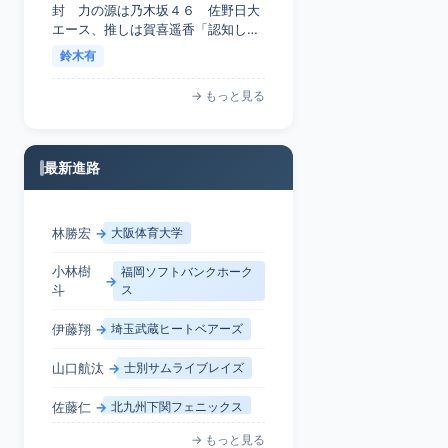
2019
C+
金沢大学
封 力の源は乃木坂４６ 佐野日大
エース、推しは賀喜遥香「認知して
くれるだけで、ありがたい」 - スポ
日産自動車九州
鈴木有
2019
C+
ーツ報知
大阪商業大学
→ もっと見る
2019
C
関西大学
最新進路
同志社大学
2019
C
読売ジャイアンツ
小林樹
福岡ソフトバンクホーク
→
法政大学
斗
ス
三重大学
伊藤翔
→
埼玉武蔵ヒートベアーズ
山口航汰
→
士別サムライブレイズ
島根大学
佐藤仁
→
北九州下関フェニックス
静岡大学
知名椋平
→
沖縄大学
→ もっと見る