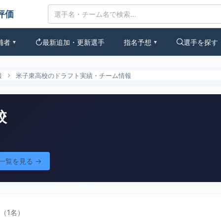
補者
最新追加・更新選手
指名予想
選手を探す
▼
▼
報
米子東高校のドラフト実績・チーム情報
校
一覧を見る →
（1名）