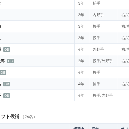
之
3年
捕手
3年
内野手
右/
翔
3年
投手
右/
人
3年
投手
右/
暉
4年
外野手
右/
OB
太郎
2年
投手/外野手
右/
OB
4年
投手
OB
祐
4年
捕手
右/
OB
平
4年
投手/内野手
OB
ラフト候補
（26名）