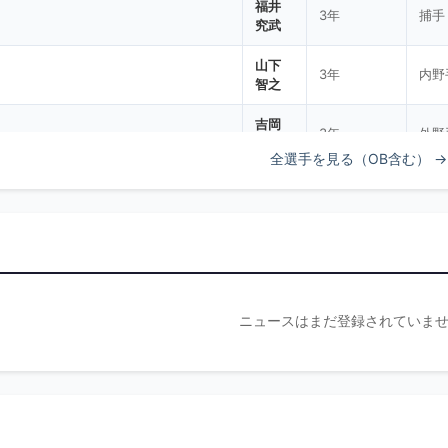
福井
3年
捕手
究武
山下
3年
内野
智之
吉岡
3年
外野
太陽
全選手を見る（OB含む） →
老松
3年
内野
輝流
下野
3年
投手
敦史
福田
2年
外野
ニュースはまだ登録されていま
寛人
山田
2年
投手
恭吾
篠原
2年
投手
結光