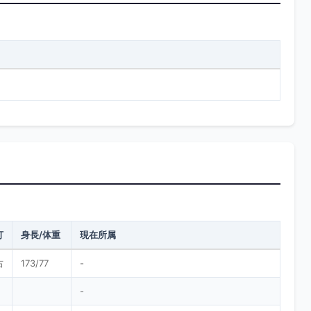
打
身長/体重
現在所属
右
173/77
-
-