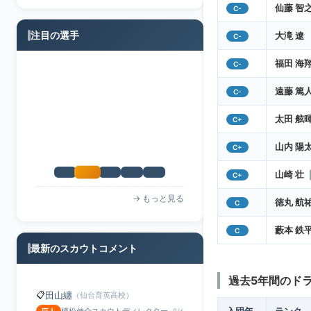
仙藤 智
C-
注目の選手
大滝 遼
C-
福田 海
C-
1
遠藤 篤
人が注目中
C-
⭐
菅原媛蘭
太田 舷
C+
Iwabuchiさんが
特A
で注目
山内 陽
C+
山崎 壮
C+
→ もっと見る
徳丸 航
C
藪本 鉄
C
最新のスカウトコメント
過去5年間のド
田山纏
📋
（仙台育英高校）
榑松伸介スカウトディレクター
巨人
8/6