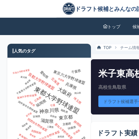
米子東高校のドラフト実績・チーム情報 | ドラフト候補とみんなの評価
ドラフト候補とみんなの評価
トップ
候
TOP
チーム情
人気のタグ
米子東高
千葉県
京滋大学野球連盟
東京六大学野球連盟
愛知県
首都大学野球連盟
新潟県
北海道
佐賀県
岐阜県
兵庫県
千葉県大学野球連盟
高校生
鳥取県
東都大学野球連盟
大阪府
岡山県
阪神大学野球連盟
広島県
埼玉県
福岡県
ドラフト候補選手
奈良県
関甲新学生野球連盟
引退
神奈川県
福島県
岩手県
東京都
長野県
宮城県
滋賀県
関西学生野球連盟
静岡県
京都府
福井県
愛知大学野球連盟
栃木県
三重県
沖縄県
ドラフト実績
茨城県
削除依頼
神奈川大学野球連盟
熊本県
群馬県