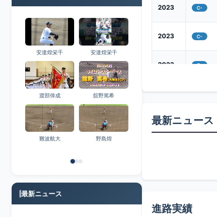
2023
C-
2023
C-
安達煌栄千
安達煌栄千
2023
C-
2023
C-
渡部倖成
舘野篤希
最新ニュース
2023
C-
難波航大
野島煌
2022
C+
2022
C
最新ニュース
進路実績
2022
C