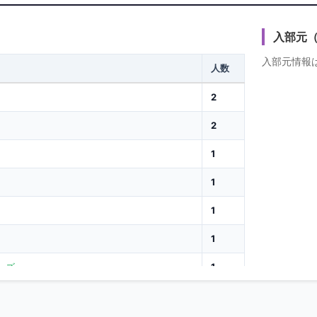
福田
2年
内野
貫太
入部元
入部元情報
後藤
人数
3年
外野
和志
2
山崎
4年
投手
壮
2
太田
4年
外野
1
舷暉
1
藪本
投手
4年
鉄平
手
1
徳丸
4年
捕手
1
航祐
ーズ
1
瀬川
4年
内野
凛太郎
1
米原