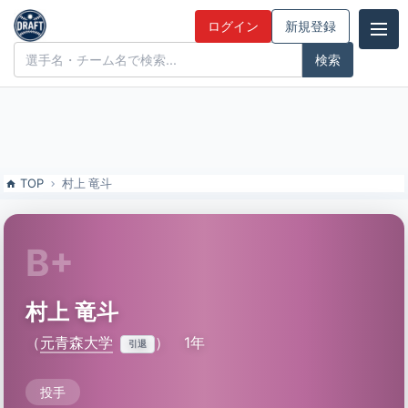
村上 竜斗（元青森大）の特徴とドラフト評価 | ドラフト候補とみんな
ログイン
新規登録
の評価
ドラフト候補とみんなの評価
TOP
村上 竜斗
B+
村上 竜斗
（
元青森大学
）
1年
引退
投手