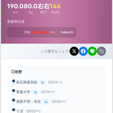
190.0
80.0
右右
146
cm
kg
投打
km/h
青森県出身
球速
146km/h
この選手をシェア:
球歴
黒石商業高校
(2013〜)
青森大学
(2016〜)
進路不明・未定
(2020〜)
引退
(2022〜)