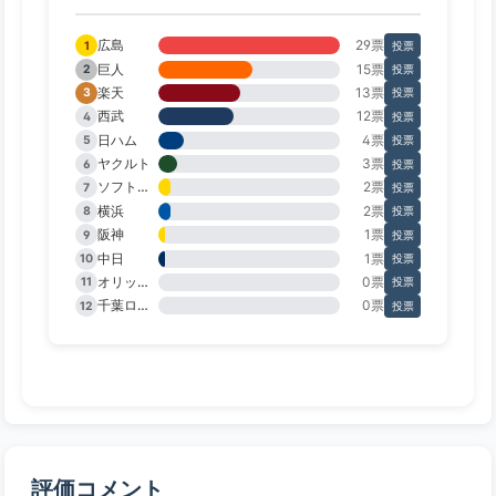
広島
29票
1
投票
巨人
15票
2
投票
楽天
13票
3
投票
西武
12票
4
投票
日ハム
4票
5
投票
ヤクルト
3票
6
投票
ソフトバンク
2票
7
投票
横浜
2票
8
投票
阪神
1票
9
投票
中日
1票
10
投票
オリックス
0票
11
投票
千葉ロッテ
0票
12
投票
評価コメント