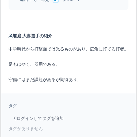
饗庭 大喜選手の紹介
守備にはまだ課題があるが期待あり。
タグ
ログインしてタグを追加
タグがありません