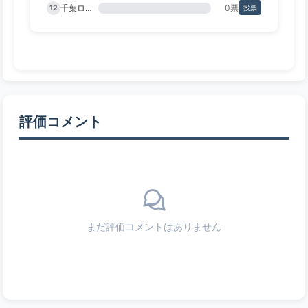
千葉ロッテ
0票
12
投票
評価コメント
まだ評価コメントはありません