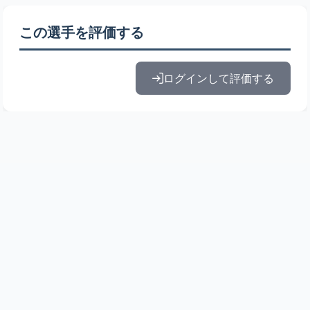
この選手を評価する
ログインして評価する
© 2010-2026 ドラフト候補とみんなの評価
運営:
株式会社Active node