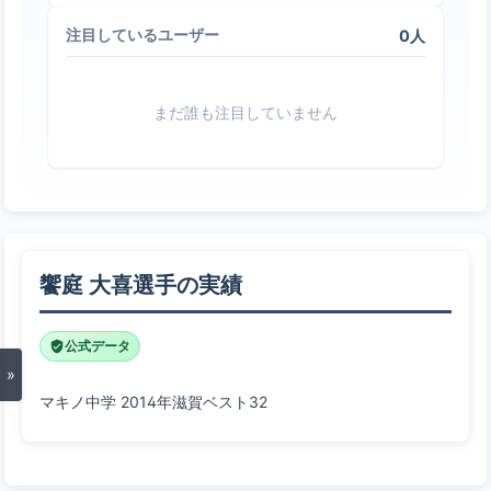
0人
注目しているユーザー
まだ誰も注目していません
饗庭 大喜選手の実績
公式データ
»
マキノ中学 2014年滋賀ベスト32