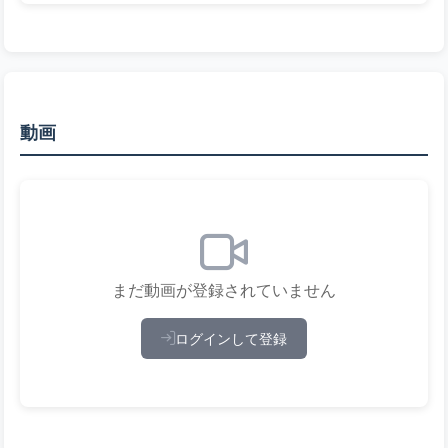
動画
まだ動画が登録されていません
ログインして登録