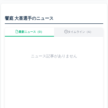
饗庭 大喜選手のニュース
最新ニュース（0）
タイムライン（4）
ニュース記事がありません