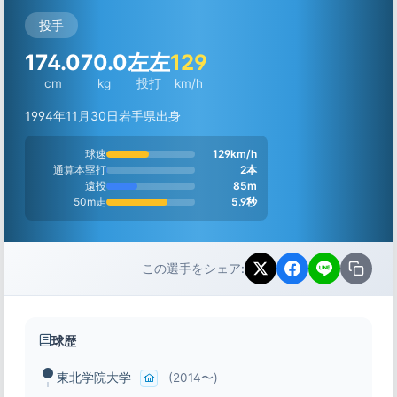
投手
174.0
70.0
左左
129
cm
kg
投打
km/h
1994年11月30日
岩手県出身
球速
129km/h
通算本塁打
2本
遠投
85m
50m走
5.9秒
この選手をシェア:
球歴
東北学院大学
(2014〜)