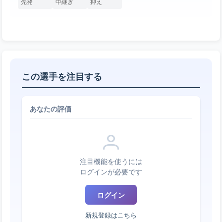
先発
中継ぎ
抑え
この選手を注目する
あなたの評価
注目機能を使うには
ログインが必要です
ログイン
新規登録はこちら