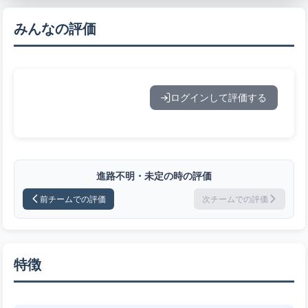
みんなの評価
ログインして評価する
進路不明・未定の時の評価
前チームでの評価
次チームでの評価
特徴