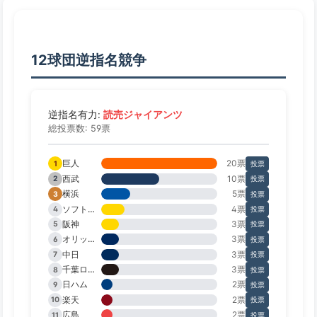
12球団逆指名競争
読売ジャイアンツ
逆指名有力:
総投票数: 59票
巨人
20票
1
投票
西武
10票
2
投票
横浜
5票
3
投票
ソフトバンク
4票
4
投票
阪神
3票
5
投票
オリックス
3票
6
投票
中日
3票
7
投票
千葉ロッテ
3票
8
投票
日ハム
2票
9
投票
楽天
2票
10
投票
広島
2票
11
投票