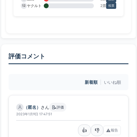
ヤクルト
2票
12
投票
評価コメント
新着順
|
いいね順
📝
（匿名）
さん
評価
2023年1月9日 17:47:51
👍
👎
⚠️
報告