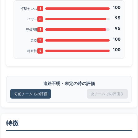
100
打撃センス
S
95
パワー
S
95
守備/肩
S
100
走塁
S
100
将来性
S
進路不明・未定の時の評価
前チームでの評価
次チームでの評価
特徴