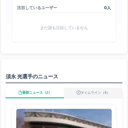
0人
注目しているユーザー
まだ誰も注目していません
須永 光選手のニュース
最新ニュース（2）
タイムライン（8）