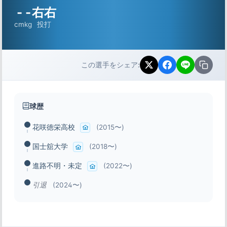
-
-
右右
cm
kg
投打
この選手をシェア:
球歴
花咲徳栄高校
(2015〜)
国士舘大学
(2018〜)
進路不明・未定
(2022〜)
引退
(2024〜)