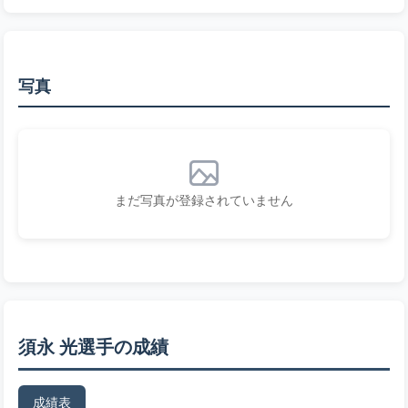
写真
まだ写真が登録されていません
須永 光選手の成績
成績表