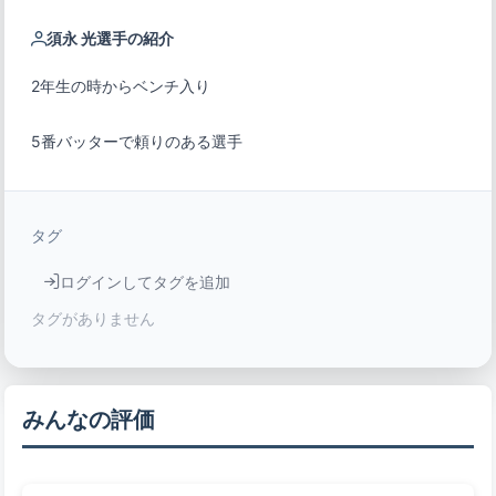
須永 光選手の紹介
5番バッターで頼りのある選手
タグ
ログインしてタグを追加
タグがありません
みんなの評価