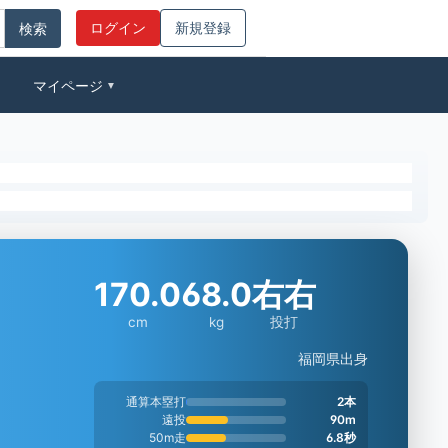
ログイン
新規登録
マイページ
▼
170.0
68.0
右右
cm
kg
投打
福岡県出身
通算本塁打
2本
遠投
90m
50m走
6.8秒