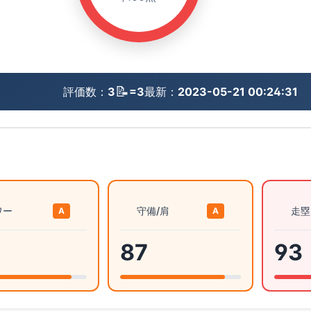
📝
評価数：
3
=3
最新：
2023-05-21 00:24:31
ワー
守備/肩
走塁
A
A
87
93