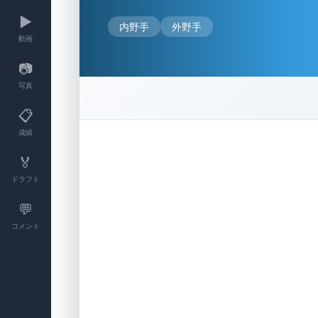
▶️
内野手
外野手
動画
📷
写真
📋
成績
🏅
ドラフト
💬
コメント