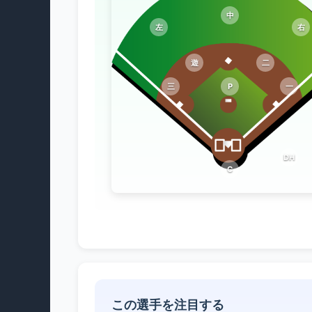
中
左
右
遊
二
三
P
一
DH
C
この選手を注目する