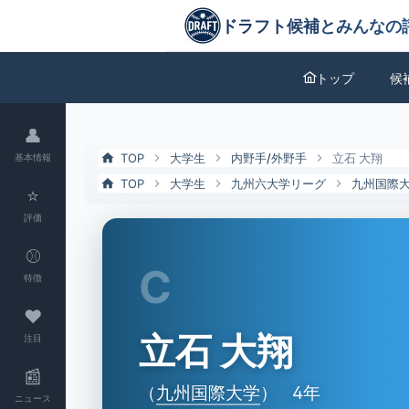
立石 大翔（九州国際大）の特徴とドラフト評価 | ドラフト候補とみん
ドラフト候補とみんなの評価
トップ
候
👤
TOP
大学生
内野手
/
外野手
立石 大翔
基本情報
TOP
大学生
九州六大学リーグ
九州国際
⭐
評価
⚾
C
特徴
❤
立石 大翔
注目
📰
（
九州国際大学
）
4年
ニュース