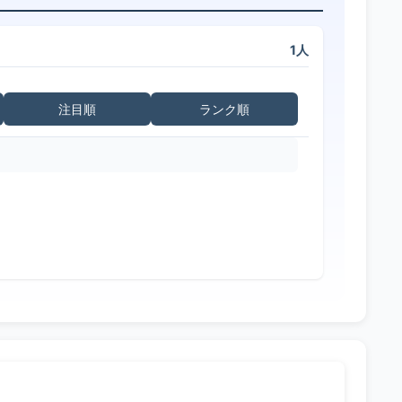
1人
注目順
ランク順