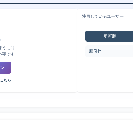
注目しているユーザー
更新順
使うには
鷹司梓
必要です
ン
こちら