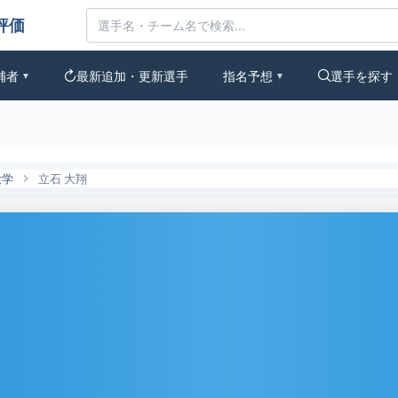
なの評価
補者
最新追加・更新選手
指名予想
選手を探す
▼
▼
大学
立石 大翔