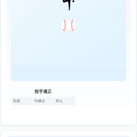
投手適正
先発
中継ぎ
抑え