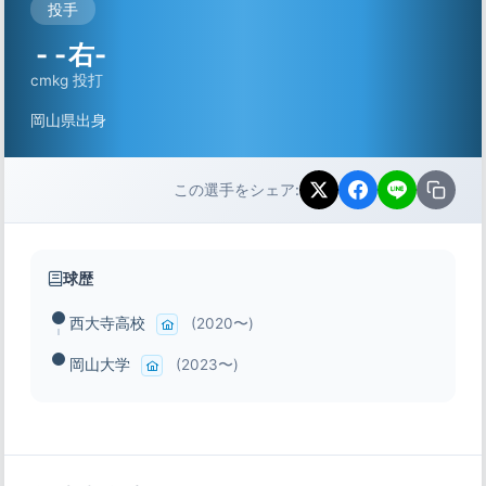
投手
-
-
右-
cm
kg
投打
岡山県出身
この選手をシェア:
球歴
西大寺高校
(2020〜)
岡山大学
(2023〜)