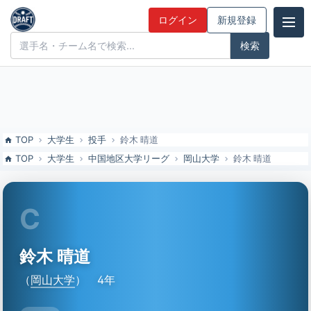
鈴木 晴道（岡山大）の特徴とドラフト評価 | ドラフト候補とみんなの
ログイン
新規登録
評価
ドラフト候補とみんなの評価
TOP
大学生
投手
鈴木 晴道
TOP
大学生
中国地区大学リーグ
岡山大学
鈴木 晴道
C
鈴木 晴道
（
岡山大学
）
4年