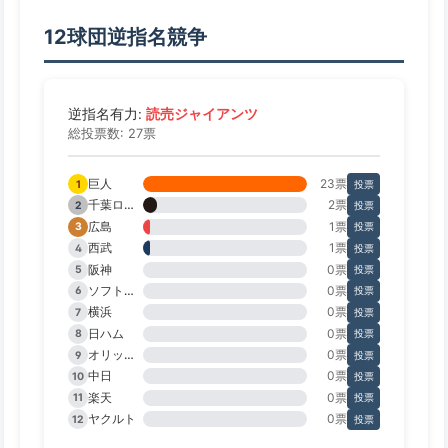
12球団逆指名競争
読売ジャイアンツ
逆指名有力:
総投票数: 27票
巨人
23票
1
投票
千葉ロッテ
2票
2
投票
広島
1票
3
投票
西武
1票
4
投票
阪神
0票
5
投票
ソフトバンク
0票
6
投票
横浜
0票
7
投票
日ハム
0票
8
投票
オリックス
0票
9
投票
中日
0票
10
投票
楽天
0票
11
投票
ヤクルト
0票
12
投票