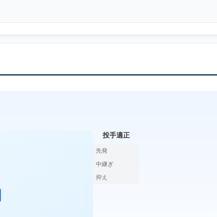
投手適正
先発
中継ぎ
抑え