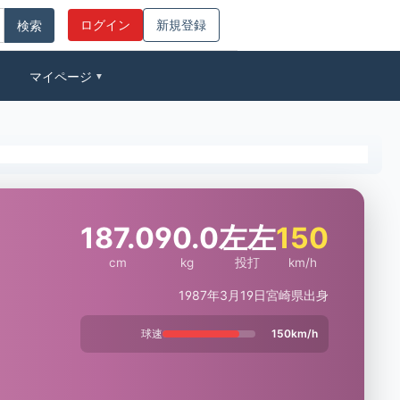
ログイン
新規登録
マイページ
▼
187.0
90.0
左左
150
cm
kg
投打
km/h
1987年3月19日
宮崎県出身
球速
150km/h