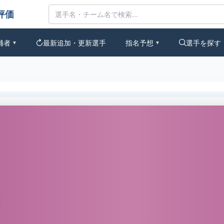
とみんなの評価
補者
最新追加・更新選手
指名予想
選手を探す
▼
▼