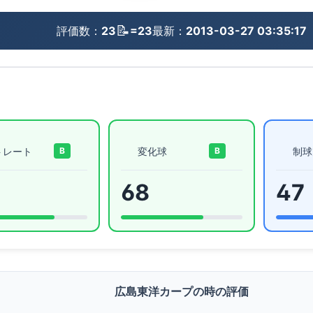
📝
評価数：
23
=23
最新：
2013-03-27 03:35:17
トレート
変化球
制球
B
B
68
47
広島東洋カープの時の評価