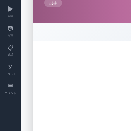
投手
▶️
動画
📷
写真
📋
成績
🏅
ドラフト
💬
コメント