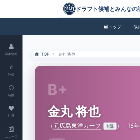
金丸 将也（元広島東洋カープ）の特徴とドラフト評価 | ドラフト候補
ドラフト候補とみんなの評価
トップ
候
👤
TOP
金丸 将也
基本情報
⭐
評価
B+
⚾
特徴
金丸 将也
❤
注目
（
元広島東洋カープ
）
16年
引退
📰
ニュース