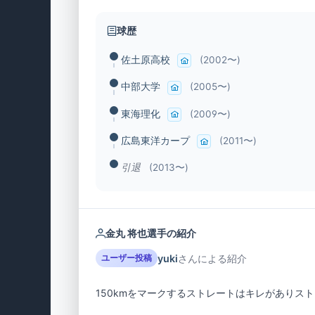
球歴
佐土原高校
(2002〜)
中部大学
(2005〜)
東海理化
(2009〜)
広島東洋カープ
(2011〜)
引退
(2013〜)
金丸 将也選手の紹介
yuki
さんによる紹介
ユーザー投稿