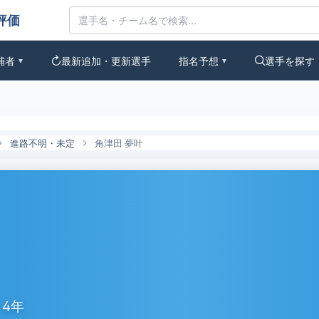
候補とみんなの評価
補者
最新追加・更新選手
指名予想
選手を探す
▼
▼
進路不明・未定
角津田 夢叶
4年