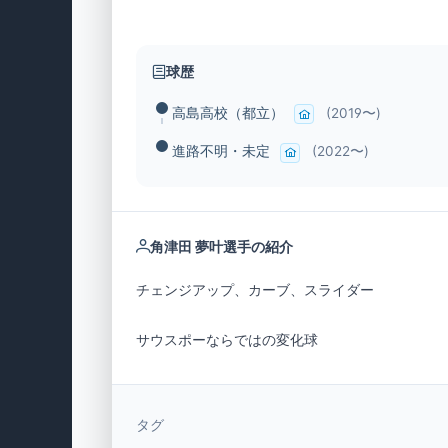
球歴
高島高校（都立）
(2019〜)
進路不明・未定
(2022〜)
角津田 夢叶選手の紹介
サウスポーならではの変化球
タグ