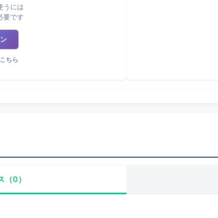
使うには
必要です
ン
こちら
ス（0）