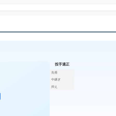
投手適正
先発
中継ぎ
抑え