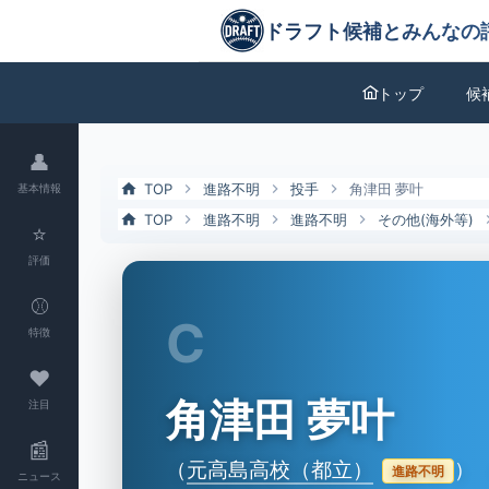
角津田 夢叶（元高島高校（都立））の特徴とドラフト評価 | ドラフト
ドラフト候補とみんなの評価
トップ
候
👤
TOP
進路不明
投手
角津田 夢叶
基本情報
TOP
進路不明
進路不明
その他(海外等)
⭐
評価
⚾
C
特徴
❤
角津田 夢叶
注目
📰
（
元高島高校（都立）
）
進路不明
ニュース