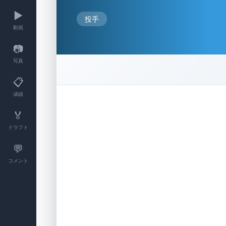
▶️
投手
動画
📷
写真
📋
成績
🏅
ドラフト
💬
コメント