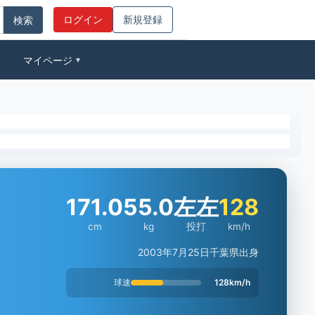
ログイン
新規登録
マイページ
▼
171.0
55.0
左左
128
cm
kg
投打
km/h
2003年7月25日
千葉県出身
球速
128km/h