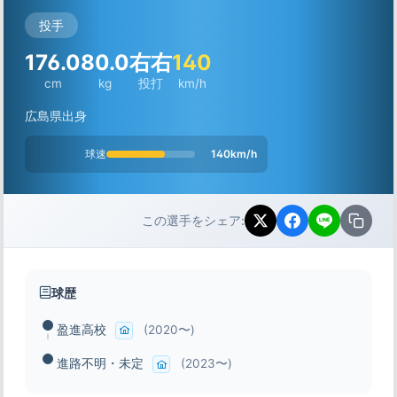
投手
176.0
80.0
右右
140
cm
kg
投打
km/h
広島県出身
球速
140km/h
この選手をシェア:
球歴
盈進高校
(2020〜)
進路不明・未定
(2023〜)