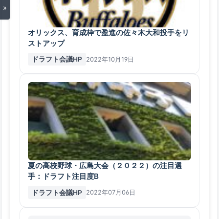
»
オリックス、育成枠で盈進の佐々木大和投手をリ
ストアップ
ドラフト会議HP
2022年10月19日
夏の高校野球・広島大会（２０２２）の注目選
手：ドラフト注目度B
ドラフト会議HP
2022年07月06日