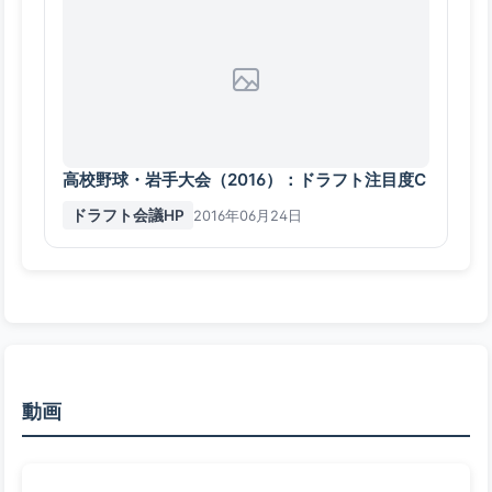
高校野球・岩手大会（2016）：ドラフト注目度C
ドラフト会議HP
2016年06月24日
動画