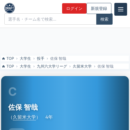
佐保 智哉（久留米大）の特徴とドラフト評価 | ドラフト候補とみんな
ログイン
新規登録
の評価
ドラフト候補とみんなの評価
TOP
大学生
投手
佐保 智哉
TOP
大学生
九州六大学リーグ
久留米大学
佐保 智哉
C
佐保 智哉
（
久留米大学
）
4年