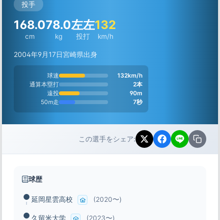
投手
168.0
78.0
左左
132
cm
kg
投打
km/h
2004年9月17日
宮崎県出身
球速
132km/h
通算本塁打
2本
遠投
90m
50m走
7秒
この選手をシェア:
球歴
延岡星雲高校
(2020〜)
久留米大学
(2023〜)