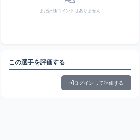
まだ評価コメントはありません
この選手を評価する
ログインして評価する