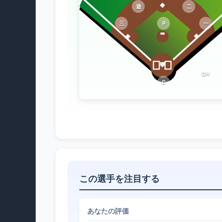
遊
二
三
P
一
DH
C
この選手を注目する
あなたの評価