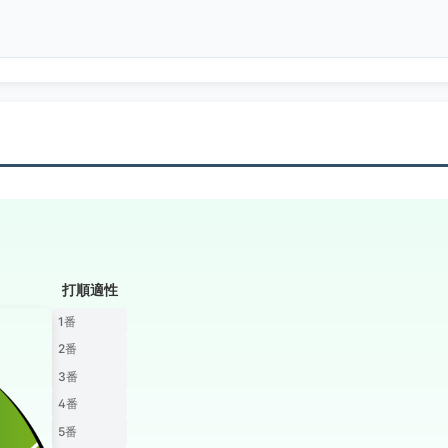
打順適性
1番
2番
3番
4番
5番