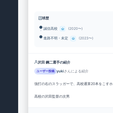
球歴
誠信高校
(2020〜)
進路不明・未定
(2023〜)
沢田 鋼二選手の紹介
yuki
さんによる紹介
ユーザー投稿
高校の沢田監督の次男