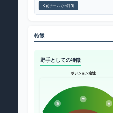
前チームでの評価
特徴
野手としての特徴
ポジション適性
中
左
右