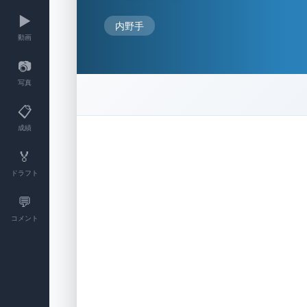
▶️
内野手
動画
📷
写真
📋
成績
🏅
ドラフト
💬
コメント