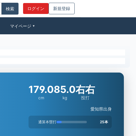
ログイン
新規登録
マイページ
▼
179.0
85.0
右右
cm
kg
投打
愛知県出身
通算本塁打
25本