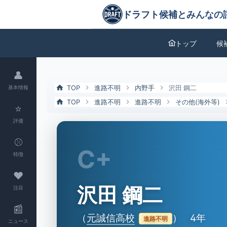
沢田 鋼二（元誠信高校）の特徴とドラフト評価 | ドラフト候補とみん
ドラフト候補とみんなの評価
トップ
候
👤
TOP
進路不明
内野手
沢田 鋼二
基本情報
TOP
進路不明
進路不明
その他(海外等)
⭐
評価
⚾
C+
特徴
❤
沢田 鋼二
注目
📰
（
元誠信高校
）
4年
進路不明
ニュース