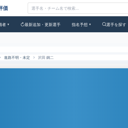
なの評価
補者
最新追加・更新選手
指名予想
選手を探す
▼
▼
進路不明・未定
沢田 鋼二