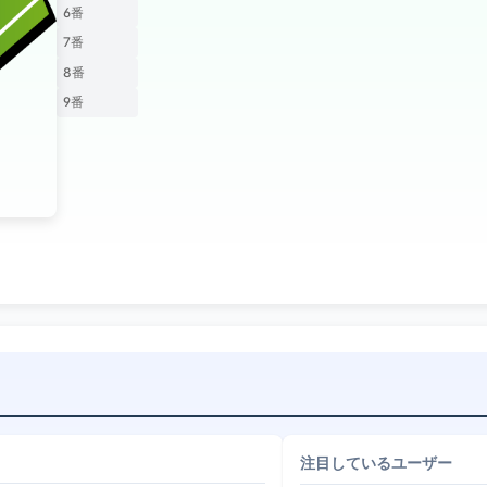
6番
7番
8番
9番
注目しているユーザー