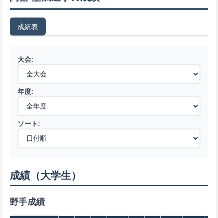
成績表
大会:
年度:
ソート:
成績（大学生）
野手成績