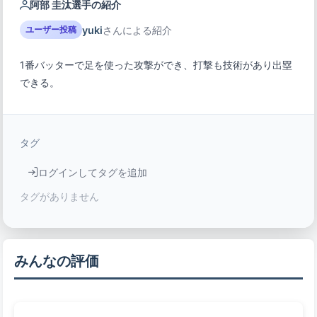
阿部 圭汰選手の紹介
yuki
さんによる紹介
ユーザー投稿
1番バッターで足を使った攻撃ができ、打撃も技術があり出塁
できる。
タグ
ログインしてタグを追加
タグがありません
みんなの評価