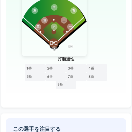
中
左
右
遊
二
三
P
一
DH
C
打順適性
1番
2番
3番
4番
5番
6番
7番
8番
9番
この選手を注目する