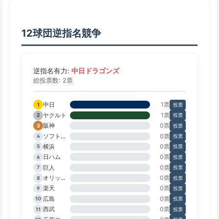
12球団逆指名競争
中日ドラゴンズ
逆指名有力:
総投票数: 2票
中日
1票
1
投票
ヤクルト
1票
2
投票
阪神
0票
3
投票
ソフトバンク
0票
4
投票
横浜
0票
5
投票
日ハム
0票
6
投票
巨人
0票
7
投票
オリックス
0票
8
投票
楽天
0票
9
投票
広島
0票
10
投票
西武
0票
11
投票