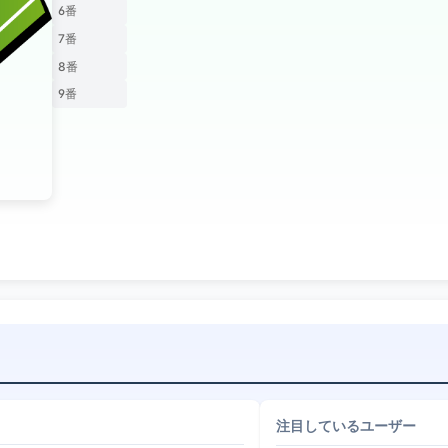
6番
7番
8番
9番
注目しているユーザー