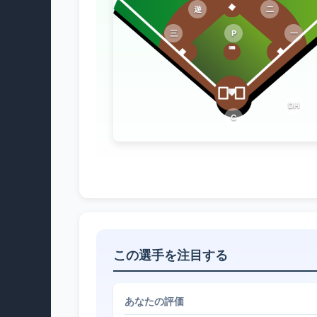
遊
二
三
P
一
DH
C
この選手を注目する
あなたの評価