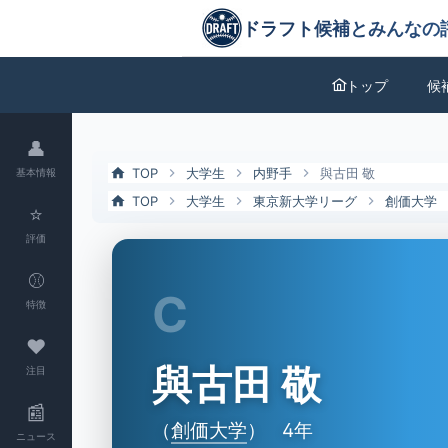
與古田 敬（創価大）の特徴とドラフト評価 | ドラフト候補とみんなの
ドラフト候補とみんなの評価
トップ
候
👤
TOP
大学生
内野手
與古田 敬
基本情報
TOP
大学生
東京新大学リーグ
創価大学
⭐
評価
⚾
C
特徴
❤
與古田 敬
注目
📰
（
創価大学
）
4年
ニュース