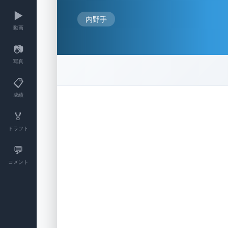
▶️
内野手
動画
📷
写真
📋
成績
🏅
ドラフト
💬
コメント