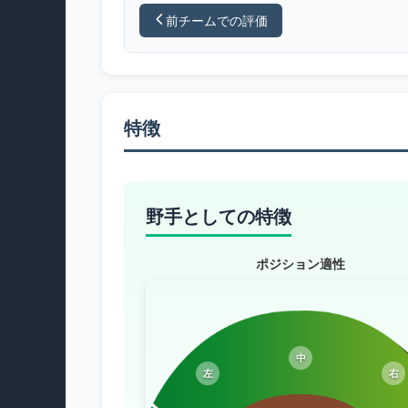
前チームでの評価
特徴
野手としての特徴
ポジション適性
中
左
右