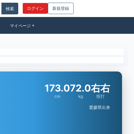
ログイン
新規登録
マイページ
▼
173.0
72.0
右右
cm
kg
投打
愛媛県出身