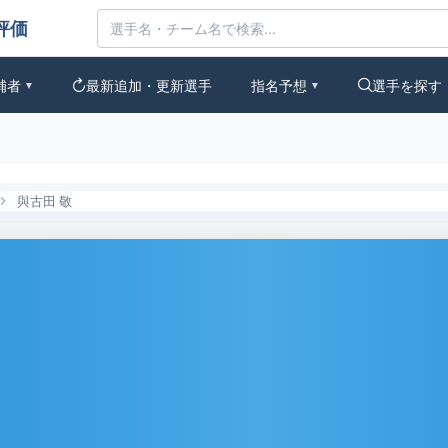
評価
補者
最新追加・更新選手
指名予想
選手を探す
▼
▼
與古田 敬