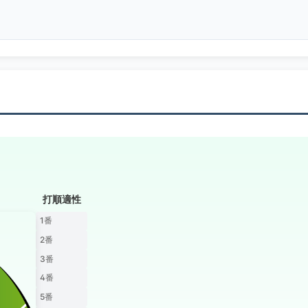
打順適性
1番
2番
3番
4番
5番