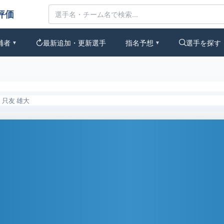
評価
補者
最新追加・更新選手
指名予想
選手を探す
▼
▼
只友 雄大