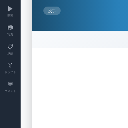
▶️
投手
動画
📷
写真
📋
成績
🏅
ドラフト
💬
コメント