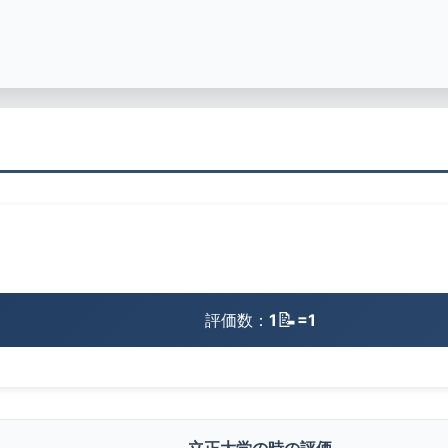
📝
評価数：
1
=1
立正大学の時の評価