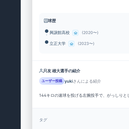
球歴
興譲館高校
(2020〜)
立正大学
(2023〜)
只友 雄大選手の紹介
yuki
さんによる紹介
ユーザー投稿
144キロの速球を投げる左腕投手で、がっしりと
タグ