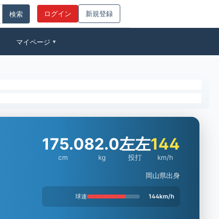
ログイン
新規登録
マイページ
▼
175.0
82.0
左左
144
cm
kg
投打
km/h
岡山県出身
球速
144km/h