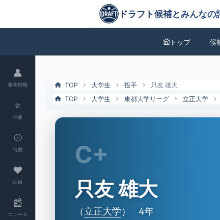
只友 雄大（立正大）の特徴とドラフト評価 | ドラフト候補とみんなの
ドラフト候補とみんなの評価
トップ
候
👤
TOP
大学生
投手
只友 雄大
基本情報
TOP
大学生
東都大学リーグ
立正大学
⭐
評価
⚾
C+
特徴
❤
只友 雄大
注目
📰
（
立正大学
）
4年
ニュース