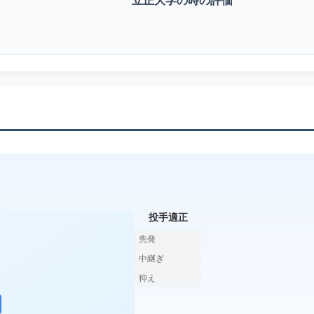
投手適正
先発
中継ぎ
抑え