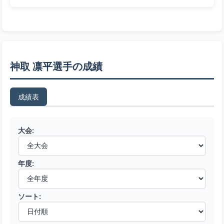
神取 凛平選手の成績
成績表
大会:
年度:
ソート: