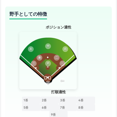
野手としての特徴
ポジション適性
中
左
右
遊
二
三
P
一
DH
C
打順適性
1番
2番
3番
4番
5番
6番
7番
8番
9番