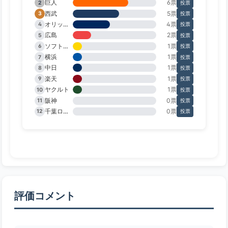
巨人
6票
2
投票
西武
5票
3
投票
オリックス
4票
4
投票
広島
2票
5
投票
ソフトバンク
1票
6
投票
横浜
1票
7
投票
中日
1票
8
投票
楽天
1票
9
投票
ヤクルト
1票
10
投票
阪神
0票
11
投票
千葉ロッテ
0票
12
投票
評価コメント