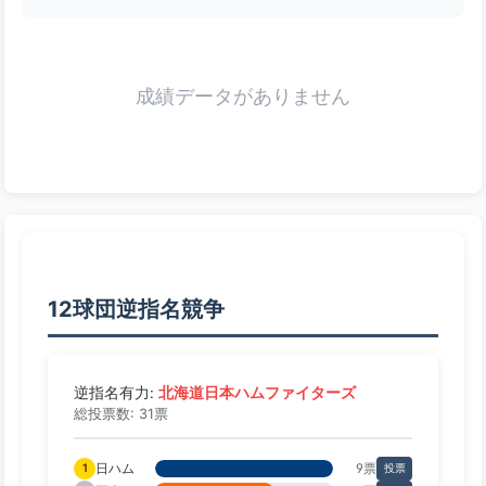
成績データがありません
12球団逆指名競争
北海道日本ハムファイターズ
逆指名有力:
総投票数: 31票
日ハム
9票
1
投票