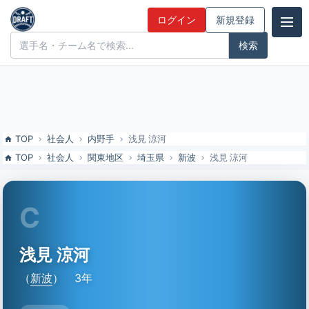
浅見 涼河（新波）の特徴とドラフト評価 | ドラフト候補とみんなの評
ログイン
新規登録
価
ドラフト候補とみんなの評価
TOP
社会人
内野手
浅見 涼河
TOP
社会人
関東地区
埼玉県
新波
浅見 涼河
C
浅見 涼河
（
新波
）
3年