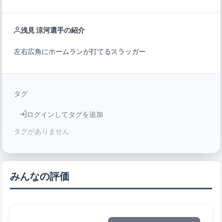
浅見 涼河選手の紹介
左右広角にホームランが打てるスラッガー
タグ
ログインしてタグを追加
タグがありません
みんなの評価