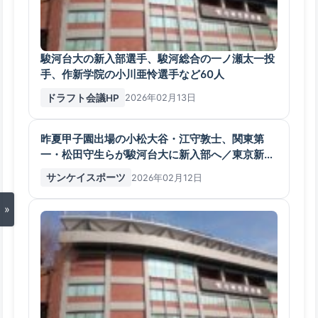
駿河台大の新入部選手、駿河総合の一ノ瀬太一投
手、作新学院の小川亜怜選手など60人
ドラフト会議HP
2026年02月13日
昨夏甲子園出場の小松大谷・江守敦士、関東第
一・松田守生らが駿河台大に新入部へ／東京新大
学
サンケイスポーツ
2026年02月12日
»