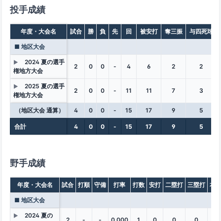
投手成績
年度・大会名
試合
勝
負
先
回
被安打
奪三振
与四死球
■ 地区大会
2024 夏の選手
▶
2
0
0
-
4
6
2
2
権地方大会
2025 夏の選手
▶
2
0
0
-
11
11
7
3
権地方大会
（地区大会 通算）
4
0
0
-
15
17
9
5
合計
4
0
0
-
15
17
9
5
野手成績
年度・大会名
試合
打順
守備
打率
打数
安打
二塁打
三塁打
本
■ 地区大会
2024 夏の
▶
2
-
-
0.000
1
0
0
0
0