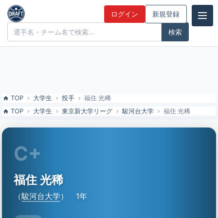
福住 光稀（駿河台大）の特徴とドラフト評価 | ドラフト候補とみんな
ログイン
新規登録
の評価
ドラフト候補とみんなの評価
TOP
大学生
投手
福住 光稀
TOP
大学生
東京新大学リーグ
駿河台大学
福住 光稀
C+
福住 光稀
（
駿河台大学
）
1年