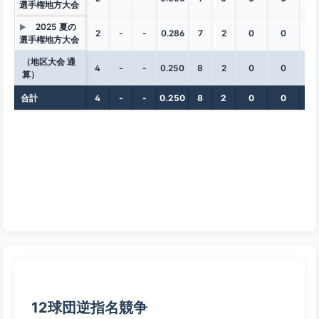
選手権地方大会
2025 夏の
▶
2
-
-
0.286
7
2
0
0
0
選手権地方大会
（地区大会 通
4
-
-
0.250
8
2
0
0
0
算）
合計
4
-
-
0.250
8
2
0
0
0
12球団逆指名競争