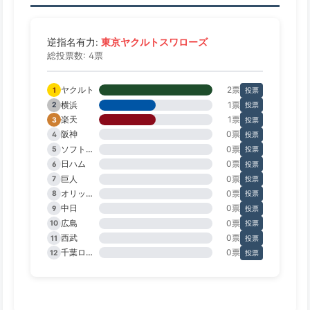
東京ヤクルトスワローズ
逆指名有力:
総投票数: 4票
ヤクルト
2票
1
投票
横浜
1票
2
投票
楽天
1票
3
投票
阪神
0票
4
投票
ソフトバンク
0票
5
投票
日ハム
0票
6
投票
巨人
0票
7
投票
オリックス
0票
8
投票
中日
0票
9
投票
広島
0票
10
投票
西武
0票
11
投票
千葉ロッテ
0票
12
投票