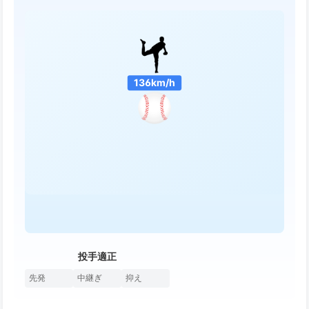
136km/h
投手適正
先発
中継ぎ
抑え