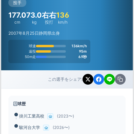
投手
177.0
73.0
右右
136
cm
kg
投打
km/h
2007年8月25日
静岡県出身
球速
136km/h
遠投
95m
50m走
6.9秒
この選手をシェア:
球歴
掛川工業高校
(2023〜)
駿河台大学
(2026〜)