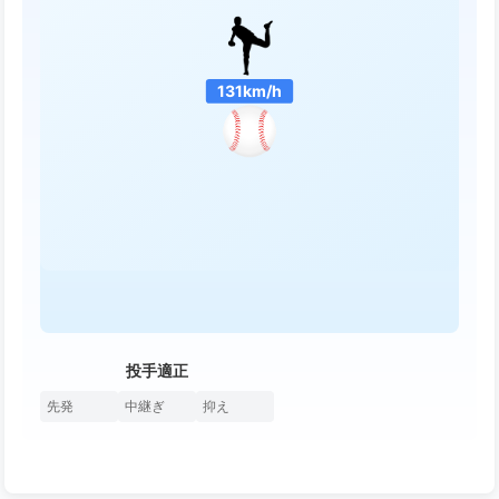
131km/h
投手適正
先発
中継ぎ
抑え