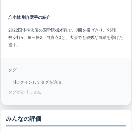
小林 剛介選手の紹介
2022国体準決勝の国学院栃木戦で、9回を投げきり、95球、
被安打4、奪三振2、自責点0と、大会でも優秀な成績を挙げた
投手。
タグ
ログインしてタグを追加
タグがありません
みんなの評価