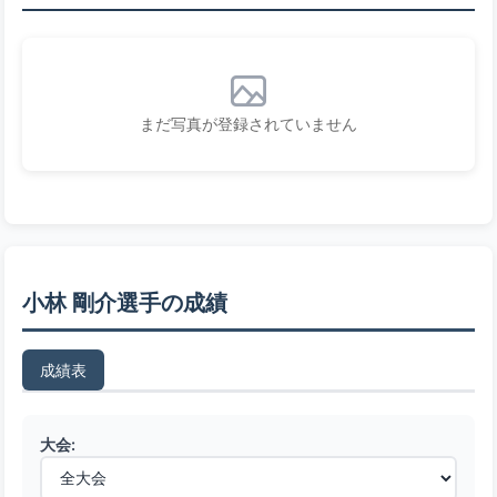
まだ写真が登録されていません
小林 剛介選手の成績
成績表
大会: