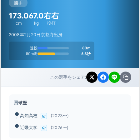
捕手
173.0
67.0
右右
cm
kg
投打
2008年2月20日
京都府出身
遠投
83m
50m走
6.3秒
この選手をシェア:
球歴
高知高校
(2023〜)
近畿大学
(2026〜)