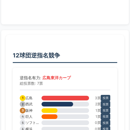
12球団逆指名競争
広島東洋カープ
逆指名有力:
総投票数: 7票
広島
3票
1
投票
西武
2票
2
投票
阪神
1票
3
投票
巨人
1票
4
投票
ソフトバンク
0票
5
投票
横浜
0票
6
投票