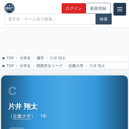
片井 翔太（近畿大）の特徴とドラフト評価 | ドラフト候補とみんなの
ログイン
新規登録
評価
ドラフト候補とみんなの評価
TOP
大学生
捕手
片井 翔太
TOP
大学生
関西学生リーグ
近畿大学
片井 翔太
C
片井 翔太
（
近畿大学
）
1年