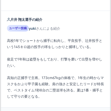
片井 翔太選手の紹介
yuki
さんによる紹介
ユーザー投稿
高校1年でショートから捕手に転向し、平良投手、辻井投手と
俊足で1年秋は盗塁をもしており、打撃を磨いて出塁を増やし
たい。
高知の正捕手で主将。173cm67kgの体格で、1年生の時からマ
スクをかぶり甲子園も経験。肩の強さと安定したリードが特長
で、ベストタイム1秒8台の二塁送球を誇る。夏は1番・捕手と
して守りの要となる。