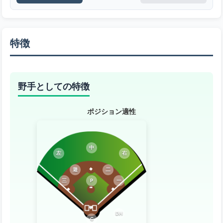
特徴
野手としての特徴
ポジション適性
中
左
右
遊
二
三
P
一
DH
C