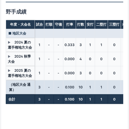
野手成績
年度・大会名
試合
打順
守備
打率
打数
安打
二塁打
三塁打
本塁
■ 地区大会
2024 夏の
▶
1
-
-
0.333
3
1
1
0
0
選手権地方大会
2024 秋季
▶
1
-
-
0.000
4
0
0
0
0
大会
2025 夏の
▶
1
-
-
0.000
3
0
0
0
0
選手権地方大会
（地区大会 通
3
-
-
0.100
10
1
1
0
0
算）
合計
3
-
-
0.100
10
1
1
0
0