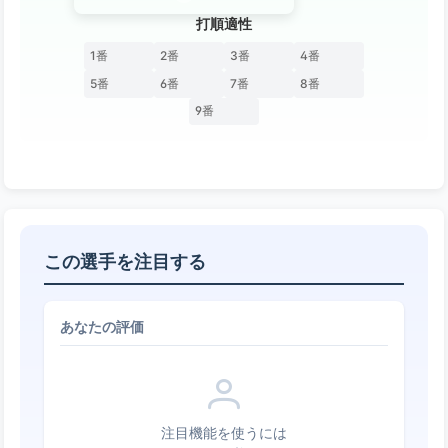
打順適性
1番
2番
3番
4番
5番
6番
7番
8番
9番
この選手を注目する
あなたの評価
注目機能を使うには