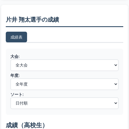
片井 翔太選手の成績
成績表
大会:
年度:
ソート:
成績（高校生）