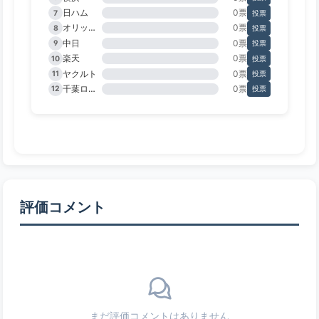
日ハム
0票
7
投票
オリックス
0票
8
投票
中日
0票
9
投票
楽天
0票
10
投票
ヤクルト
0票
11
投票
千葉ロッテ
0票
12
投票
評価コメント
まだ評価コメントはありません