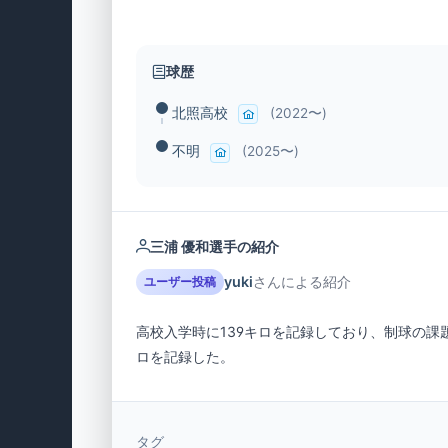
球歴
北照高校
(2022〜)
不明
(2025〜)
三浦 優和選手の紹介
yuki
さんによる紹介
ユーザー投稿
高校入学時に139キロを記録しており、制球の課
ロを記録した。
タグ