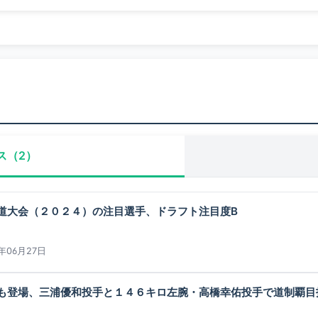
ス（2）
道大会（２０２４）の注目選手、ドラフト注目度B
4年06月27日
も登場、三浦優和投手と１４６キロ左腕・高橋幸佑投手で道制覇目