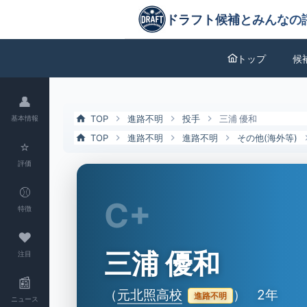
三浦 優和（元北照高校）の特徴とドラフト評価 | ドラフト候補とみん
ドラフト候補とみんなの評価
トップ
候
👤
TOP
進路不明
投手
三浦 優和
基本情報
TOP
進路不明
進路不明
その他(海外等)
⭐
評価
⚾
C+
特徴
❤
三浦 優和
注目
📰
（
元北照高校
）
2年
進路不明
ニュース