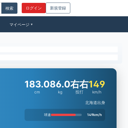
ログイン
新規登録
マイページ
▼
183.0
86.0
右右
149
cm
kg
投打
km/h
北海道出身
球速
149km/h