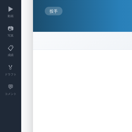
▶️
投手
動画
📷
写真
📋
成績
🏅
ドラフト
💬
コメント