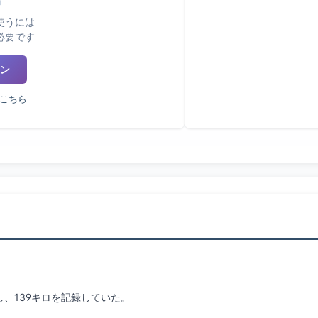
使うには
必要です
ン
こちら
、139キロを記録していた。