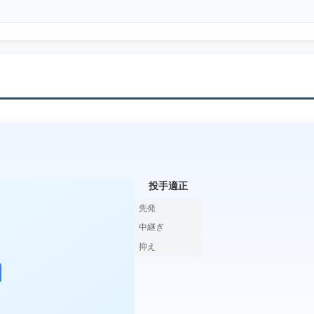
投手適正
先発
中継ぎ
抑え