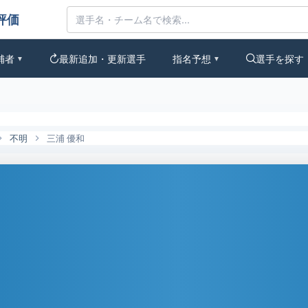
なの評価
補者
最新追加・更新選手
指名予想
選手を探す
▼
▼
不明
三浦 優和