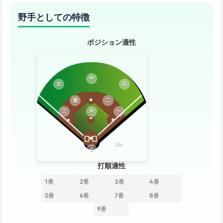
野手としての特徴
ポジション適性
中
左
右
遊
二
三
P
一
DH
C
打順適性
1番
2番
3番
4番
5番
6番
7番
8番
9番