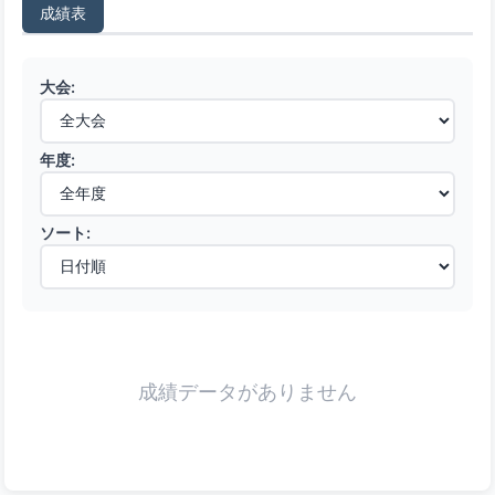
成績表
大会:
年度:
ソート:
成績データがありません