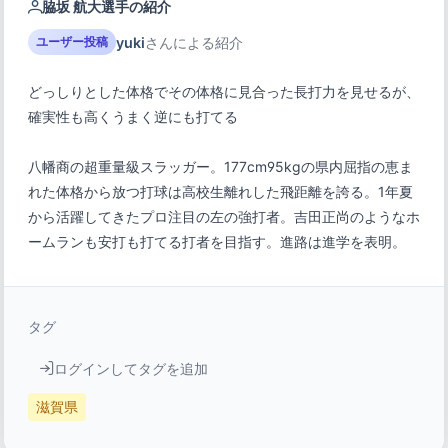
脇坂 航大選手の紹介
yuki
さんによる紹介
ユーザー投稿
どっしりとした体格でその体格に見合った長打力を見せるが、
確実性も高くうまく逆にも打てる
八幡商の超重量級スラッガー。177cm95kgの県内屈指の恵ま
れた体格から放つ打球は高校生離れした飛距離を誇る。1年夏
から活躍してきたプロ注目の左の強打者。吉田正尚のようなホ
ームランも安打も打てる打者を目指す。進路は進学を表明。
タグ
ログインしてタグを追加
滋賀県