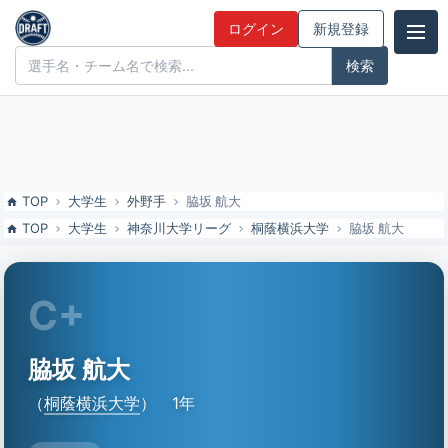
脇坂 航大（桐蔭横浜大）の特徴とドラフト評価 | ドラフト候補とみん
ログイン
新規登録
なの評価
ドラフト候補とみんなの評価
TOP
大学生
外野手
脇坂 航大
TOP
大学生
神奈川大学リーグ
桐蔭横浜大学
脇坂 航大
C+
脇坂 航大
（
桐蔭横浜大学
）
1年