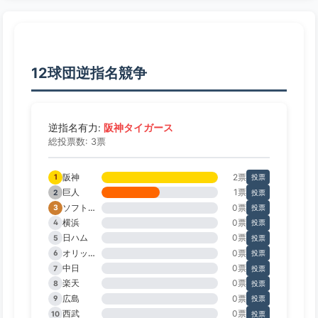
12球団逆指名競争
阪神タイガース
逆指名有力:
総投票数: 3票
阪神
2票
1
投票
巨人
1票
2
投票
ソフトバンク
0票
3
投票
横浜
0票
4
投票
日ハム
0票
5
投票
オリックス
0票
6
投票
中日
0票
7
投票
楽天
0票
8
投票
広島
0票
9
投票
西武
0票
10
投票