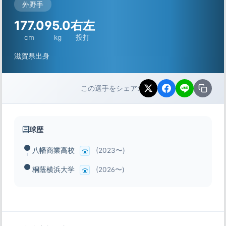
外野手
177.0
95.0
右左
cm
kg
投打
滋賀県出身
この選手をシェア:
球歴
八幡商業高校
(2023〜)
桐蔭横浜大学
(2026〜)