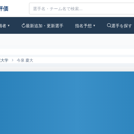
なの評価
補者
最新追加・更新選手
指名予想
選手を探す
▼
▼
院大学
今泉 慶大