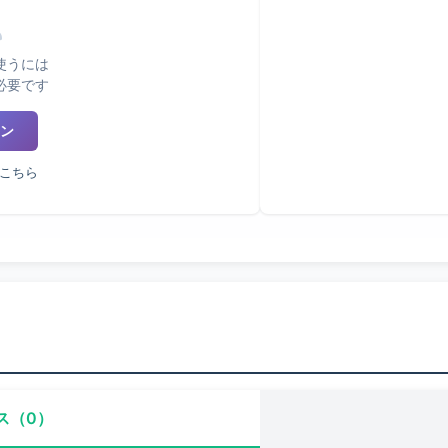
使うには
必要です
ン
こちら
ス（0）