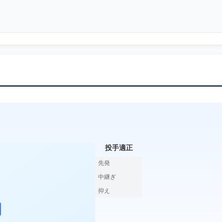
投手適正
先発
中継ぎ
抑え