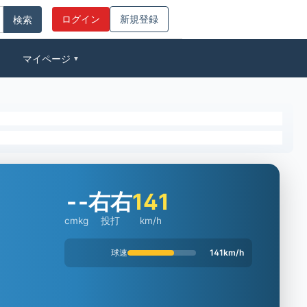
ログイン
新規登録
マイページ
▼
-
-
右右
141
cm
kg
投打
km/h
球速
141km/h