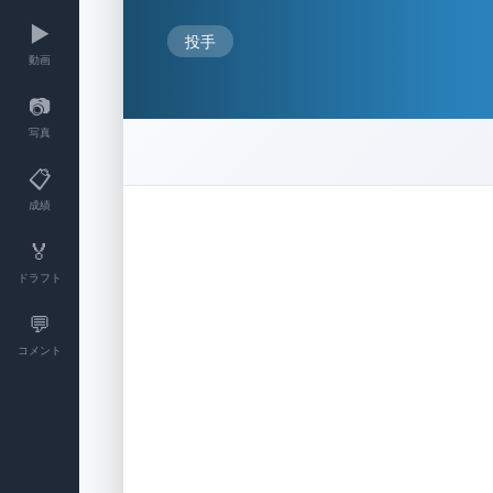
▶️
投手
動画
📷
写真
📋
成績
🏅
ドラフト
💬
コメント