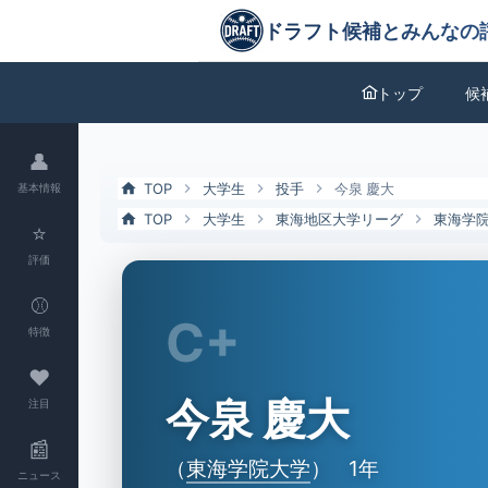
今泉 慶大（東海学院大）の特徴とドラフト評価 | ドラフト候補とみん
ドラフト候補とみんなの評価
トップ
候
👤
TOP
大学生
投手
今泉 慶大
基本情報
TOP
大学生
東海地区大学リーグ
東海学
⭐
評価
⚾
C+
特徴
❤
今泉 慶大
注目
📰
（
東海学院大学
）
1年
ニュース