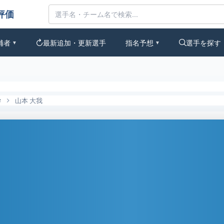
なの評価
補者
最新追加・更新選手
指名予想
選手を探す
▼
▼
学
山本 大我