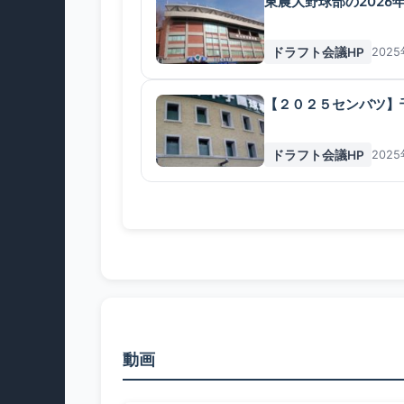
東農大野球部の202
ドラフト会議HP
202
【２０２５センバツ】
ドラフト会議HP
202
動画