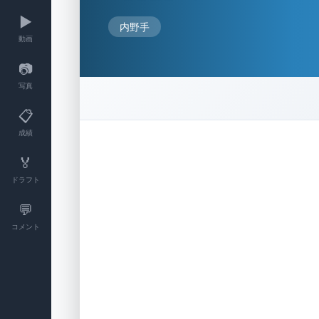
▶️
内野手
動画
📷
写真
📋
成績
🏅
ドラフト
💬
コメント