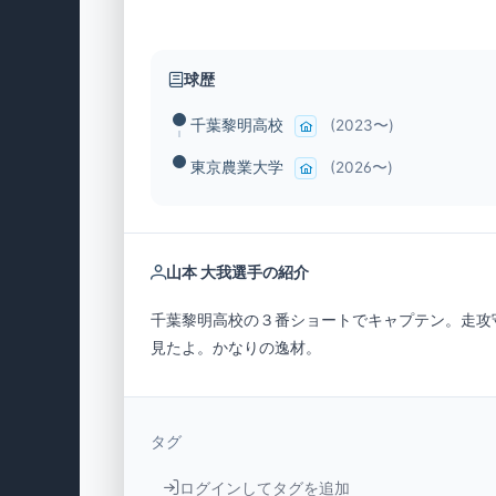
球歴
千葉黎明高校
(2023〜)
東京農業大学
(2026〜)
山本 大我選手の紹介
千葉黎明高校の３番ショートでキャプテン。走攻
見たよ。かなりの逸材。
タグ
ログインしてタグを追加