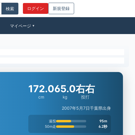
ログイン
新規登録
マイページ
▼
172.0
65.0
右右
cm
kg
投打
2007年5月7日
千葉県出身
遠投
95m
50m走
6.2秒