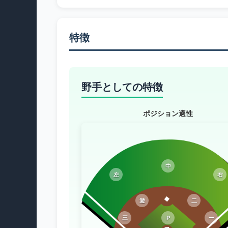
特徴
野手としての特徴
ポジション適性
中
左
右
遊
二
三
P
一