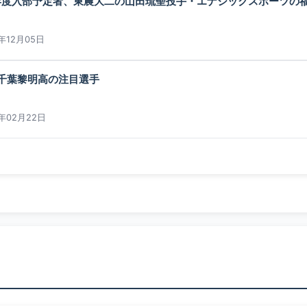
6年度入部予定者、東農大二の山田琉聖投手・エナジックスポーツの福
5年12月05日
千葉黎明高の注目選手
5年02月22日