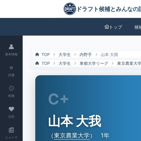
山本 大我（東京農業大）の特徴とドラフト評価 | ドラフト候補とみん
ドラフト候補とみんなの評価
トップ
候
👤
TOP
大学生
内野手
山本 大我
基本情報
TOP
大学生
東都大学リーグ
東京農業大
⭐
評価
⚾
C+
特徴
❤
山本 大我
注目
📰
（
東京農業大学
）
1年
ニュース