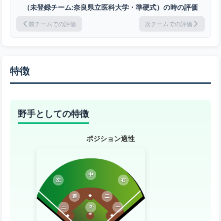
（未登録チーム:奈良県立医科大学・準硬式）の時の評価
前チームでの評価
次チームでの評価
特徴
野手としての特徴
ポジション適性
中
左
右
遊
二
三
P
一