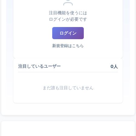
注目機能を使うには
ログインが必要です
ログイン
新規登録はこちら
0人
注目しているユーザー
まだ誰も注目していません