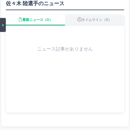
佐々木 陸選手のニュース
最新ニュース（0）
タイムライン（0）
»
ニュース記事がありません