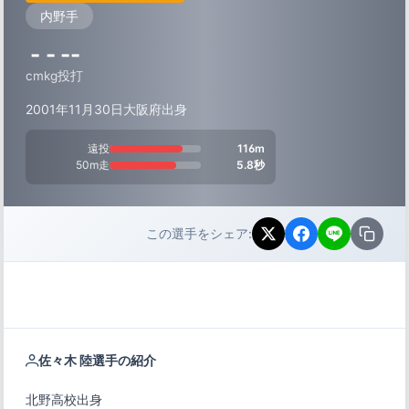
内野手
-
-
--
cm
kg
投打
2001年11月30日
大阪府出身
遠投
116m
50m走
5.8秒
この選手をシェア:
佐々木 陸選手の紹介
北野高校出身