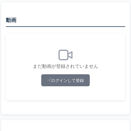
動画
まだ動画が登録されていません
ログインして登録