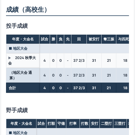
成績（高校生）
投手成績
年度・大会名
試合
勝
負
先
回
被安打
奪三振
与四死球
■ 地区大会
2024 秋季大
▶
4
0
0
-
37 2/3
31
21
18
会
（地区大会 通
4
0
0
-
37 2/3
31
21
18
算）
合計
4
0
0
-
37 2/3
31
21
18
野手成績
年度・大会名
試合
打順
守備
打率
打数
安打
二塁打
三塁打
本
■ 地区大会