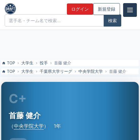
首藤 健介（中央学院大）の特徴とドラフト評価 | ドラフト候補とみん
ログイン
新規登録
なの評価
ドラフト候補とみんなの評価
TOP
大学生
投手
首藤 健介
TOP
大学生
千葉県大学リーグ
中央学院大学
首藤 健介
C+
首藤 健介
（
中央学院大学
）
1年