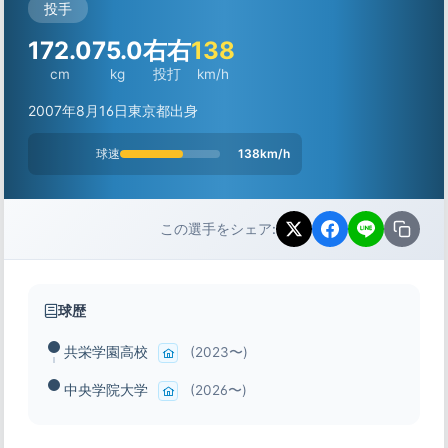
投手
172.0
75.0
右右
138
cm
kg
投打
km/h
2007年8月16日
東京都出身
球速
138km/h
この選手をシェア:
球歴
共栄学園高校
(2023〜)
中央学院大学
(2026〜)