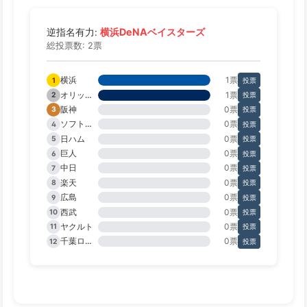
横浜DeNAベイスターズ
逆指名有力:
総投票数: 2票
横浜
1票
1
投票
オリックス
1票
2
投票
阪神
0票
3
投票
ソフトバンク
0票
4
投票
日ハム
0票
5
投票
巨人
0票
6
投票
中日
0票
7
投票
楽天
0票
8
投票
広島
0票
9
投票
西武
0票
10
投票
ヤクルト
0票
11
投票
千葉ロッテ
0票
12
投票