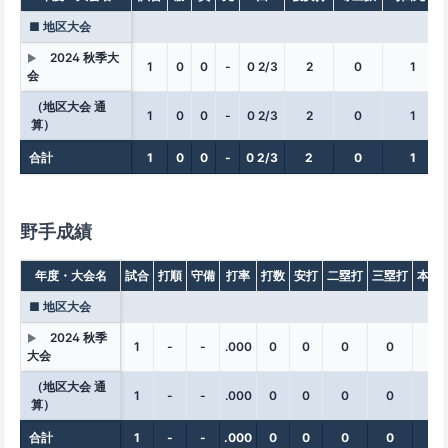
■ 地区大会
2024 秋季大
▶
1
0
0
-
0 2/3
2
0
1
会
（地区大会 通
1
0
0
-
0 2/3
2
0
1
算）
合計
1
0
0
-
0 2/3
2
0
1
野手成績
年度・大会名
試合
打順
守備
打率
打数
安打
二塁打
三塁打
本塁
■ 地区大会
2024 秋季
▶
1
-
-
.000
0
0
0
0
0
大会
（地区大会 通
1
-
-
.000
0
0
0
0
0
算）
合計
1
-
-
.000
0
0
0
0
0