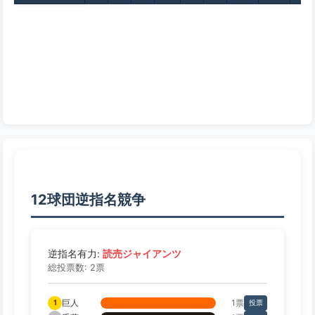
12球団逆指名競争
読売ジャイアンツ
逆指名有力:
総投票数: 2票
巨人
1票
1
投票