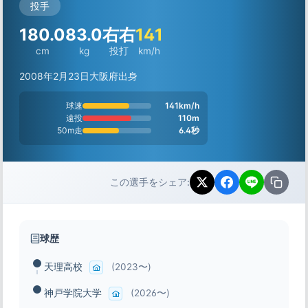
投手
180.0
83.0
右右
141
cm
kg
投打
km/h
2008年2月23日
大阪府出身
球速
141km/h
遠投
110m
50m走
6.4秒
この選手をシェア:
球歴
天理高校
(2023〜)
神戸学院大学
(2026〜)