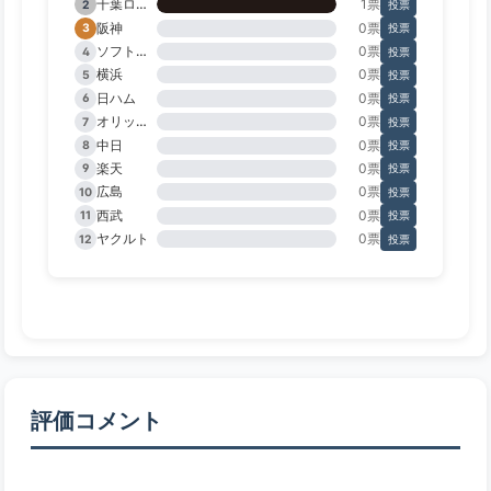
千葉ロッテ
1票
2
投票
阪神
0票
3
投票
ソフトバンク
0票
4
投票
横浜
0票
5
投票
日ハム
0票
6
投票
オリックス
0票
7
投票
中日
0票
8
投票
楽天
0票
9
投票
広島
0票
10
投票
西武
0票
11
投票
ヤクルト
0票
12
投票
評価コメント