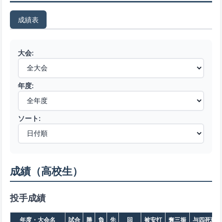
成績表
大会:
年度:
ソート:
成績（高校生）
投手成績
年度・大会名
試合
勝
負
先
回
被安打
奪三振
与四死球