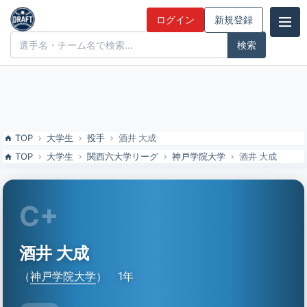
酒井 大成（神戸学院大）の特徴とドラフト評価 | ドラフト候補とみん
ログイン
新規登録
なの評価
ドラフト候補とみんなの評価
TOP
大学生
投手
酒井 大成
TOP
大学生
関西六大学リーグ
神戸学院大学
酒井 大成
C+
酒井 大成
（
神戸学院大学
）
1年