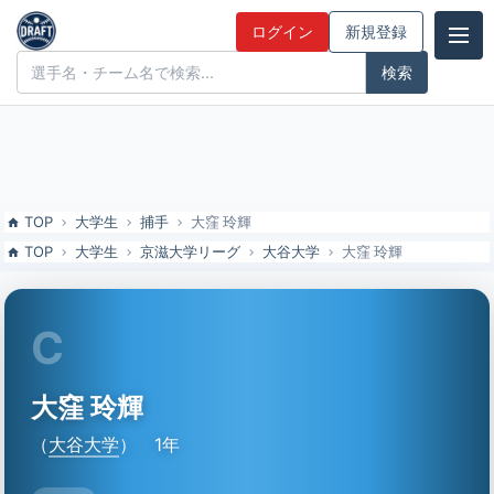
大窪 玲輝（大谷大）の特徴とドラフト評価 | ドラフト候補とみんなの
ログイン
新規登録
評価
ドラフト候補とみんなの評価
TOP
大学生
捕手
大窪 玲輝
TOP
大学生
京滋大学リーグ
大谷大学
大窪 玲輝
C
大窪 玲輝
（
大谷大学
）
1年