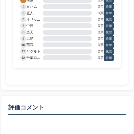
横浜
0票
3
投票
日ハム
0票
4
投票
巨人
0票
5
投票
オリックス
0票
6
投票
中日
0票
7
投票
楽天
0票
8
投票
広島
0票
9
投票
西武
0票
10
投票
ヤクルト
0票
11
投票
千葉ロッテ
0票
12
投票
評価コメント