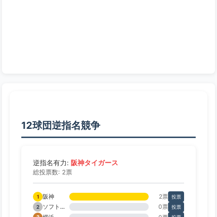
12球団逆指名競争
阪神タイガース
逆指名有力:
総投票数: 2票
阪神
2票
1
投票
ソフトバンク
0票
2
投票