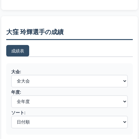
大窪 玲輝選手の成績
成績表
大会:
年度:
ソート: