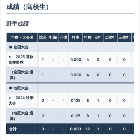
成績（高校生）
野手成績
年度・大会名
試合
打順
守備
打率
打数
安打
二塁打
三塁打
本
■ 全国大会
2025 選抜
▶
1
-
-
0.000
4
0
0
0
0
高校野球
（全国大会 通
1
-
-
0.000
4
0
0
0
0
算）
■ 地区大会
2024 秋季
▶
2
-
-
0.125
8
1
0
0
0
大会
（地区大会 通
2
-
-
0.125
8
1
0
0
0
算）
合計
3
-
-
0.083
12
1
0
0
0