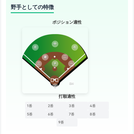
野手としての特徴
ポジション適性
中
左
右
遊
二
三
P
一
DH
C
打順適性
1番
2番
3番
4番
5番
6番
7番
8番
9番