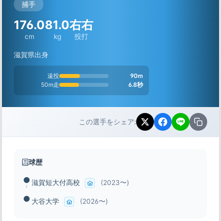
捕手
176.0
81.0
右右
cm
kg
投打
滋賀県出身
遠投
90m
50m走
6.8秒
この選手をシェア:
球歴
滋賀短大付高校
(2023〜)
大谷大学
(2026〜)