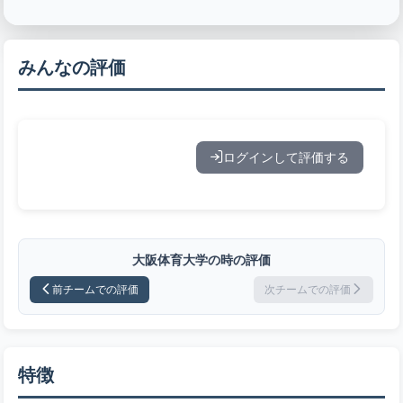
みんなの評価
ログインして評価する
大阪体育大学の時の評価
前チームでの評価
次チームでの評価
特徴