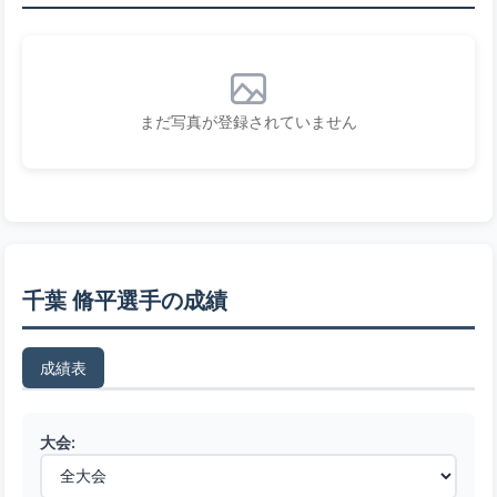
まだ写真が登録されていません
千葉 脩平選手の成績
成績表
大会: