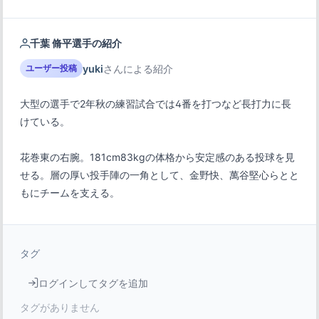
千葉 脩平選手の紹介
yuki
さんによる紹介
ユーザー投稿
大型の選手で2年秋の練習試合では4番を打つなど長打力に長
けている。
花巻東の右腕。181cm83kgの体格から安定感のある投球を見
せる。層の厚い投手陣の一角として、金野快、萬谷堅心らとと
もにチームを支える。
タグ
ログインしてタグを追加
タグがありません