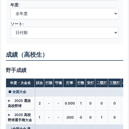
年度:
ソート:
成績（高校生）
野手成績
年度・大会名
試合
打順
守備
打率
打数
安打
二塁打
三塁打
本
■ 全国大会
2025 選抜
▶
2
-
-
0.000
1
0
0
0
0
高校野球
2025 高校
▶
1
-
-
.000
0
0
1
0
0
野球選手権大会
（全国大会 通