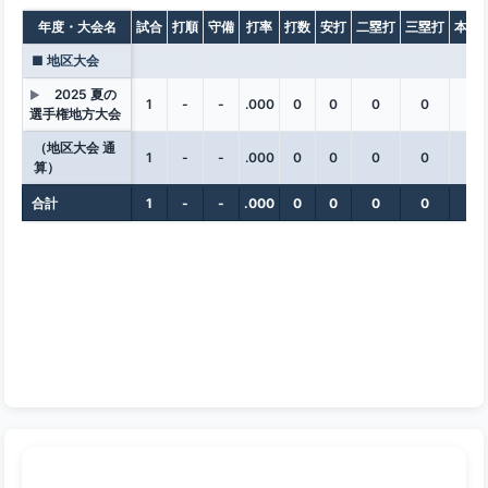
年度・大会名
試合
打順
守備
打率
打数
安打
二塁打
三塁打
本塁
■ 地区大会
2025 夏の
▶
1
-
-
.000
0
0
0
0
0
選手権地方大会
（地区大会 通
1
-
-
.000
0
0
0
0
0
算）
合計
1
-
-
.000
0
0
0
0
0