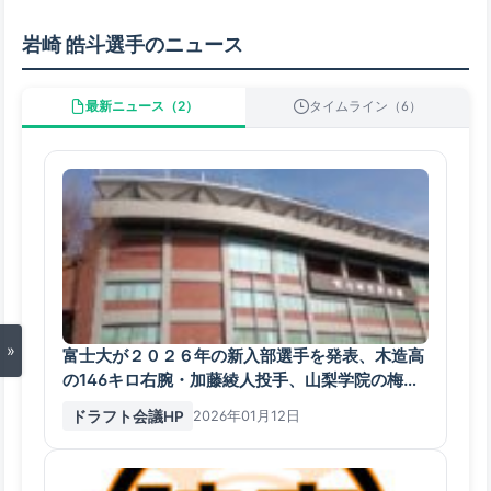
岩崎 皓斗選手のニュース
最新ニュース（2）
タイムライン（6）
»
富士大が２０２６年の新入部選手を発表、木造高
の146キロ右腕・加藤綾人投手、山梨学院の梅村
団選手など
ドラフト会議HP
2026年01月12日