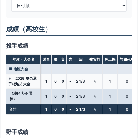
成績（高校生）
投手成績
年度・大会名
試合
勝
負
先
回
被安打
奪三振
与四死球
■ 地区大会
2025 夏の選
▶
1
0
0
-
2 1/3
4
1
0
手権地方大会
（地区大会 通
1
0
0
-
2 1/3
4
1
0
算）
合計
1
0
0
-
2 1/3
4
1
0
野手成績