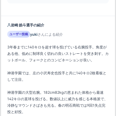
岩崎 皓斗選手の紹介
yuki
さんによる紹介
ユーザー投稿
3年春までに140キロを超す球を投げている右腕投手。角度が
ある他、低めに制球良く切れの良いストレートを突き刺す。カ
神港学園では、左の小沢寿史也投手と共に140キロ2枚看板と
して注目。
神港学園の大型右腕。182cm82kgの恵まれた体格から最速
142キロの直球を投げる。数値以上に威力を感じる本格派で、
冷静なマウンドさばきも光る。春の明石商戦では9回1失点完
投と好投。