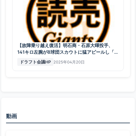
【故障乗り越え復活】明石商・石原大暉投手、
141キロ左腕が8球団スカウトに猛アピールし「伸
びしろ十分」と評価
ドラフト会議HP
2025年04月20日
動画