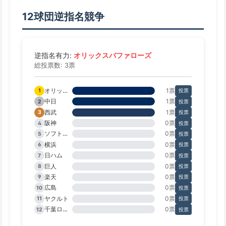
12球団逆指名競争
オリックスバファローズ
逆指名有力:
総投票数: 3票
オリックス
1票
1
投票
中日
1票
2
投票
西武
1票
3
投票
阪神
0票
4
投票
ソフトバンク
0票
5
投票
横浜
0票
6
投票
日ハム
0票
7
投票
巨人
0票
8
投票
楽天
0票
9
投票
広島
0票
10
投票
ヤクルト
0票
11
投票
千葉ロッテ
0票
12
投票