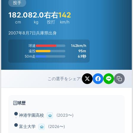
投手
182.0
82.0
右右
142
cm
kg
投打
km/h
2007年8月7日
兵庫県出身
球速
142km/h
遠投
95m
50m走
6.9秒
この選手をシェア:
球歴
神港学園高校
(2023〜)
富士大学
(2026〜)