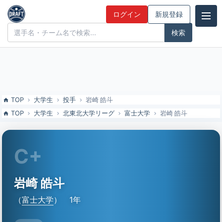
岩崎 皓斗（富士大）の特徴とドラフト評価 | ドラフト候補とみんなの
ログイン
新規登録
評価
ドラフト候補とみんなの評価
TOP
大学生
投手
岩崎 皓斗
TOP
大学生
北東北大学リーグ
富士大学
岩崎 皓斗
C+
岩崎 皓斗
（
富士大学
）
1年