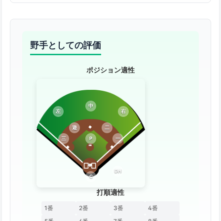
野手としての評価
ポジション適性
中
左
右
遊
二
三
P
一
DH
C
打順適性
1番
2番
3番
4番