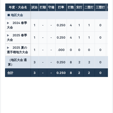
年度・大会名
試合
打順
守備
打率
打数
安打
二塁打
三塁打
本
■ 地区大会
2024 春季
▶
1
-
-
0.250
4
1
1
0
0
大会
2025 春季
▶
1
-
-
0.250
4
1
1
0
0
大会
2025 夏の
▶
1
-
-
.000
0
0
0
0
0
選手権地方大会
（地区大会 通
3
-
-
0.250
8
2
2
0
0
算）
合計
3
-
-
0.250
8
2
2
0
0