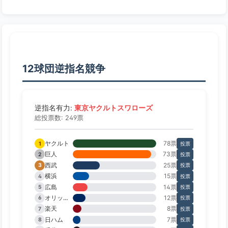
12球団逆指名競争
東京ヤクルトスワローズ
逆指名有力:
総投票数: 249票
ヤクルト
78票
1
投票
巨人
73票
2
投票
西武
25票
3
投票
横浜
15票
4
投票
広島
14票
5
投票
オリックス
12票
6
投票
楽天
8票
7
投票
日ハム
7票
8
投票