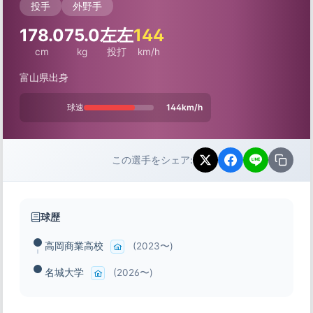
投手
外野手
178.0
75.0
左左
144
cm
kg
投打
km/h
富山県出身
球速
144km/h
この選手をシェア:
球歴
高岡商業高校
(2023〜)
名城大学
(2026〜)