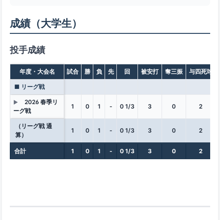
成績（大学生）
投手成績
年度・大会名
試合
勝
負
先
回
被安打
奪三振
与四死球
■ リーグ戦
2026 春季リ
▶
1
0
1
-
0 1/3
3
0
2
ーグ戦
（リーグ戦 通
1
0
1
-
0 1/3
3
0
2
算）
合計
1
0
1
-
0 1/3
3
0
2