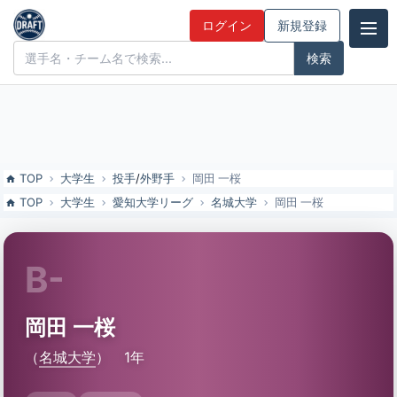
岡田 一桜（名城大）の特徴とドラフト評価 | ドラフト候補とみんなの
ログイン
新規登録
評価
ドラフト候補とみんなの評価
TOP
大学生
投手
/
外野手
岡田 一桜
TOP
大学生
愛知大学リーグ
名城大学
岡田 一桜
B-
岡田 一桜
（
名城大学
）
1年