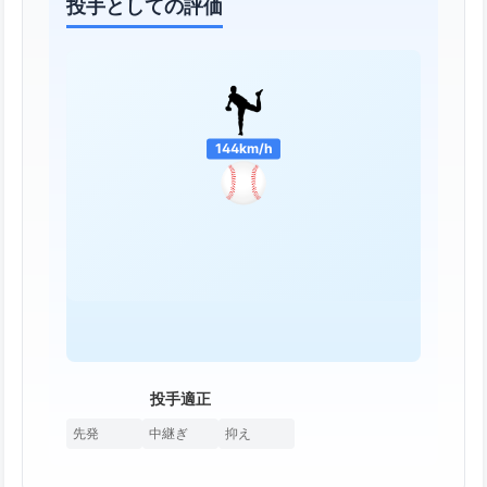
投手としての評価
144km/h
投手適正
先発
中継ぎ
抑え