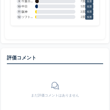
千葉ロッテ
7票
9
投票
中日
5票
10
投票
阪神
3票
11
投票
ソフトバンク
2票
12
投票
評価コメント
まだ評価コメントはありません