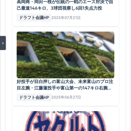
高岡商・岡田一桜が伝統の一戦のエース対決で自
己最速146キロ、3球団視察し6回1失点力投
ドラフト会議HP
2025年07月21日
»
好投手が目白押しの富山大会、未来富山のプロ注
目左腕・江藤蓮投手や富山第一の147キロ右腕・
岩寺翔義投手など注目
ドラフト会議HP
2025年06月27日