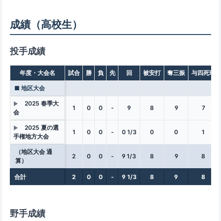
成績（高校生）
投手成績
年度・大会名
試合
勝
負
先
回
被安打
奪三振
与四死球
■ 地区大会
2025 春季大
▶
1
0
0
-
9
8
9
7
会
2025 夏の選
▶
1
0
0
-
0 1/3
0
0
1
手権地方大会
（地区大会 通
2
0
0
-
9 1/3
8
9
8
算）
合計
2
0
0
-
9 1/3
8
9
8
野手成績