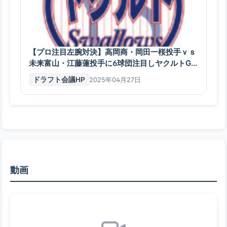
【プロ注目左腕対決】高岡商・岡田一桜投手ｖｓ
未来富山・江藤蓮投手に6球団注目しヤクルトGM
など評価
ドラフト会議HP
2025年04月27日
動画