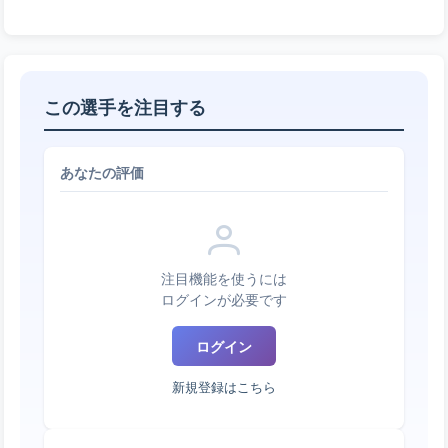
この選手を注目する
あなたの評価
注目機能を使うには
ログインが必要です
ログイン
新規登録はこちら