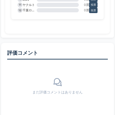
ヤクルト
0票
11
投票
千葉ロッテ
0票
12
投票
評価コメント
まだ評価コメントはありません