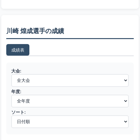
川崎 煌成選手の成績
成績表
大会:
年度:
ソート: