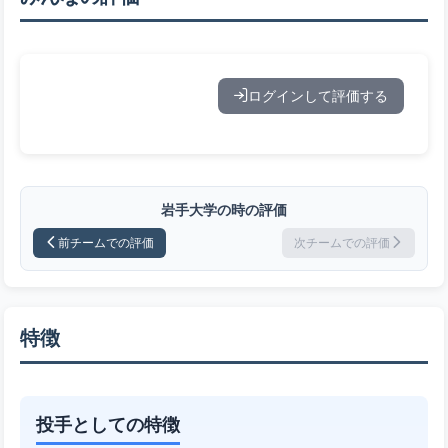
ログインして評価する
岩手大学の時の評価
前チームでの評価
次チームでの評価
特徴
投手としての特徴