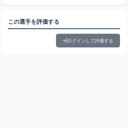
この選手を評価する
ログインして評価する