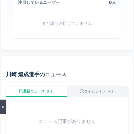
0人
注目しているユーザー
まだ誰も注目していません
川崎 煌成選手のニュース
最新ニュース（0）
タイムライン（4）
»
ニュース記事がありません