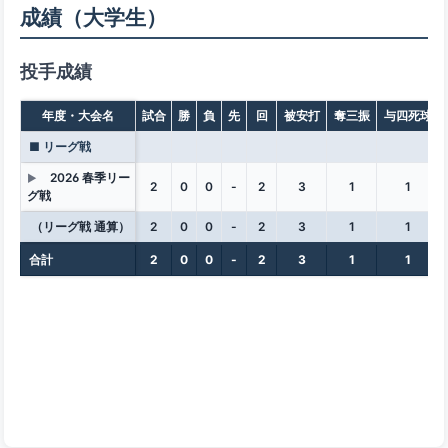
成績（大学生）
投手成績
年度・大会名
試合
勝
負
先
回
被安打
奪三振
与四死球
■ リーグ戦
2026 春季リー
▶
2
0
0
-
2
3
1
1
グ戦
（リーグ戦 通算）
2
0
0
-
2
3
1
1
合計
2
0
0
-
2
3
1
1