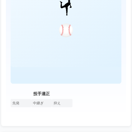
投手適正
先発
中継ぎ
抑え