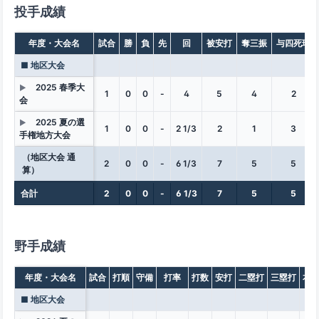
投手成績
年度・大会名
試合
勝
負
先
回
被安打
奪三振
与四死球
■ 地区大会
2025 春季大
▶
1
0
0
-
4
5
4
2
会
2025 夏の選
▶
1
0
0
-
2 1/3
2
1
3
手権地方大会
（地区大会 通
2
0
0
-
6 1/3
7
5
5
算）
合計
2
0
0
-
6 1/3
7
5
5
野手成績
年度・大会名
試合
打順
守備
打率
打数
安打
二塁打
三塁打
本
■ 地区大会