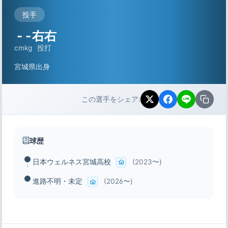
投手
-
-
右右
cm
kg
投打
宮城県出身
この選手をシェア:
球歴
日本ウェルネス宮城高校
(2023〜)
進路不明・未定
(2026〜)