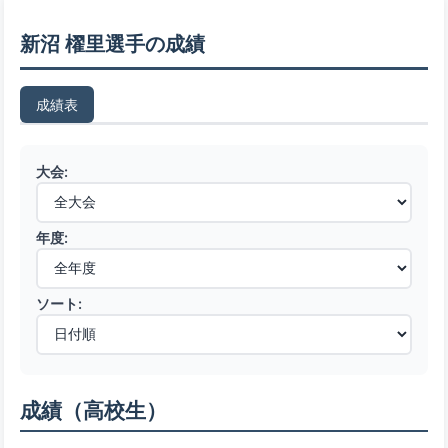
新沼 櫂里選手の成績
成績表
大会:
年度:
ソート:
成績（高校生）