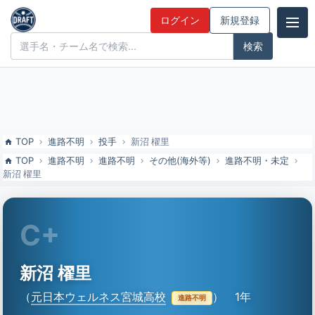
新沼 櫂里（元日本ウェルネス宮城高校）の特徴とドラフト評価 | ドラ
ログイン
新規登録
フト候補とみんなの評価
ドラフト候補とみんなの評価
TOP
進路不明
投手
新沼 櫂里
TOP
進路不明
進路不明
その他(海外等)
進路不明・未定
新沼 櫂里
C+
新沼 櫂里
（
元日本ウェルネス宮城高校
）
1年
進路不明