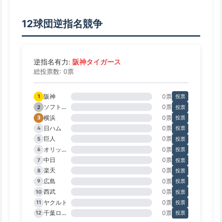
12球団逆指名競争
阪神タイガース
逆指名有力:
総投票数: 0票
阪神
0票
1
投票
ソフトバンク
0票
2
投票
横浜
0票
3
投票
日ハム
0票
4
投票
巨人
0票
5
投票
オリックス
0票
6
投票
中日
0票
7
投票
楽天
0票
8
投票
広島
0票
9
投票
西武
0票
10
投票
ヤクルト
0票
11
投票
千葉ロッテ
0票
12
投票