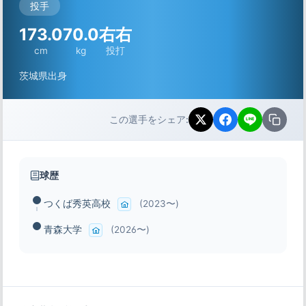
投手
173.0
70.0
右右
cm
kg
投打
茨城県出身
この選手をシェア:
球歴
つくば秀英高校
(2023〜)
青森大学
(2026〜)