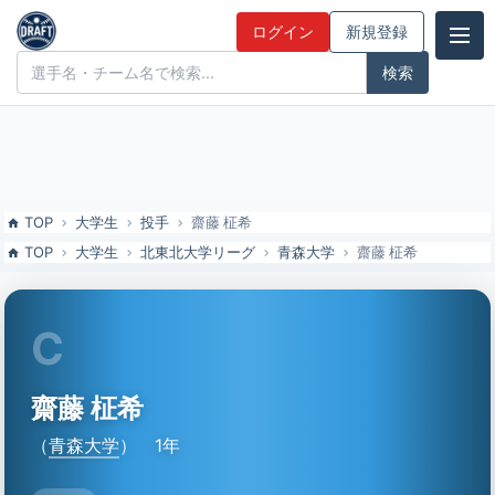
齋藤 柾希（青森大）の特徴とドラフト評価 | ドラフト候補とみんなの
ログイン
新規登録
評価
ドラフト候補とみんなの評価
TOP
大学生
投手
齋藤 柾希
TOP
大学生
北東北大学リーグ
青森大学
齋藤 柾希
C
齋藤 柾希
（
青森大学
）
1年