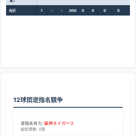
算）
合計
1
-
-
.000
0
0
0
0
0
12球団逆指名競争
阪神タイガース
逆指名有力:
総投票数: 0票