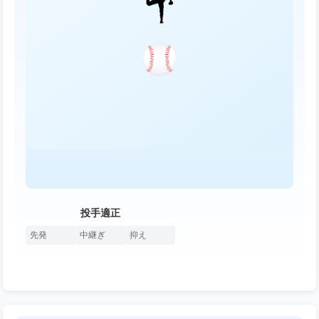
投手適正
先発
中継ぎ
抑え