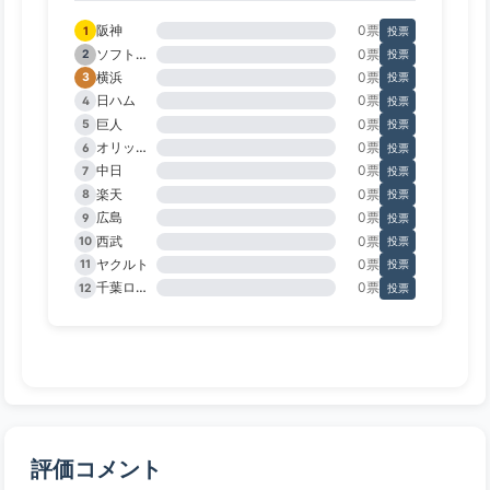
阪神
0票
1
投票
ソフトバンク
0票
2
投票
横浜
0票
3
投票
日ハム
0票
4
投票
巨人
0票
5
投票
オリックス
0票
6
投票
中日
0票
7
投票
楽天
0票
8
投票
広島
0票
9
投票
西武
0票
10
投票
ヤクルト
0票
11
投票
千葉ロッテ
0票
12
投票
評価コメント