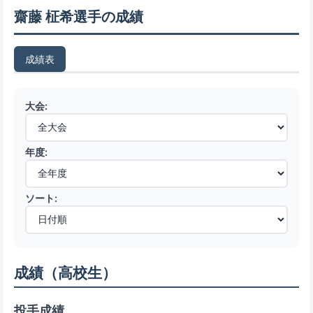
齋藤 柾希選手の成績
成績表
大会:
年度:
ソート:
成績（高校生）
投手成績