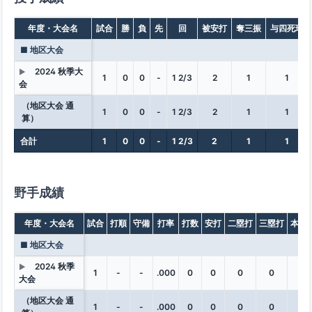
年度・大会名
試合
勝
負
先
回
被安打
奪三振
与四死球
■ 地区大会
2024 秋季大
▶
1
0
0
-
1 2/3
2
1
1
会
（地区大会 通
1
0
0
-
1 2/3
2
1
1
算）
合計
1
0
0
-
1 2/3
2
1
1
野手成績
年度・大会名
試合
打順
守備
打率
打数
安打
二塁打
三塁打
本塁
■ 地区大会
2024 秋季
▶
1
-
-
.000
0
0
0
0
0
大会
（地区大会 通
1
-
-
.000
0
0
0
0
0