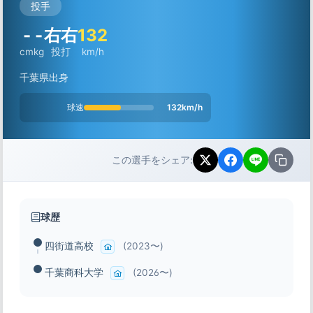
投手
-
-
右右
132
cm
kg
投打
km/h
千葉県出身
球速
132km/h
この選手をシェア:
球歴
四街道高校
(2023〜)
千葉商科大学
(2026〜)