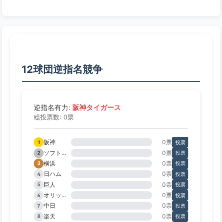
12球団逆指名競争
阪神タイガース
逆指名有力:
総投票数: 0票
阪神
0票
1
投票
ソフトバンク
0票
2
投票
横浜
0票
3
投票
日ハム
0票
4
投票
巨人
0票
5
投票
オリックス
0票
6
投票
中日
0票
7
投票
楽天
0票
8
投票