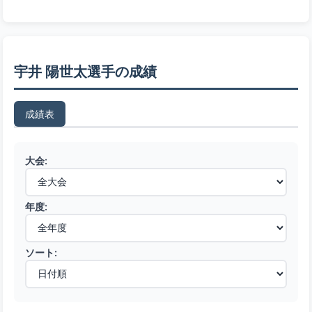
宇井 陽世太選手の成績
成績表
大会:
年度:
ソート: