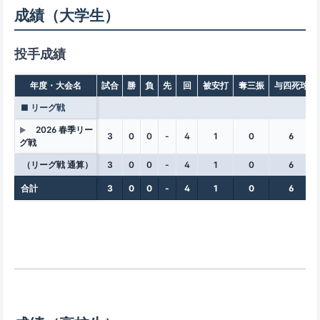
成績（大学生）
投手成績
年度・大会名
試合
勝
負
先
回
被安打
奪三振
与四死球
■ リーグ戦
2026 春季リー
▶
3
0
0
-
4
1
0
6
グ戦
（リーグ戦 通算）
3
0
0
-
4
1
0
6
合計
3
0
0
-
4
1
0
6