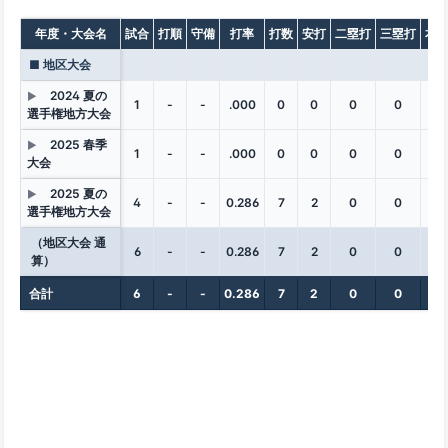
年度・大会名
試合
打順
守備
打率
打数
安打
二塁打
三塁打
本
■ 地区大会
2024 夏の
▶
1
-
-
.000
0
0
0
0
0
選手権地方大会
2025 春季
▶
1
-
-
.000
0
0
0
0
0
大会
2025 夏の
▶
4
-
-
0.286
7
2
0
0
0
選手権地方大会
（地区大会 通
6
-
-
0.286
7
2
0
0
0
算）
合計
6
-
-
0.286
7
2
0
0
0