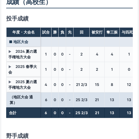
成績（高校生）
投手成績
年度・大会名
試合
勝
負
先
回
被安打
奪三振
与四死球
■ 地区大会
2024 夏の選
▶
1
0
0
-
2
4
4
1
手権地方大会
2025 春季大
▶
1
0
0
-
2
2
1
0
会
2025 夏の選
▶
4
0
0
-
21 2/3
15
8
12
手権地方大会
（地区大会 通
6
0
0
-
25 2/3
21
13
13
算）
合計
6
0
0
-
25 2/3
21
13
13
野手成績