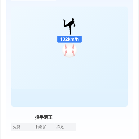
132km/h
投手適正
先発
中継ぎ
抑え