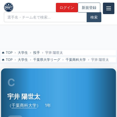
宇井 陽世太（千葉商科大）の特徴とドラフト評価 | ドラフト候補とみ
ログイン
新規登録
んなの評価
ドラフト候補とみんなの評価
TOP
大学生
投手
宇井 陽世太
TOP
大学生
千葉県大学リーグ
千葉商科大学
宇井 陽世太
C
宇井 陽世太
（
千葉商科大学
）
1年