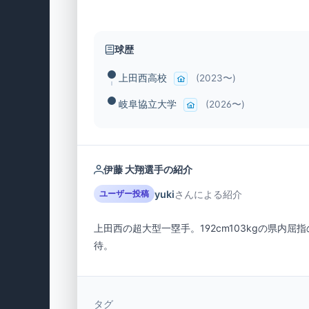
球歴
上田西高校
(2023〜)
岐阜協立大学
(2026〜)
伊藤 大翔選手の紹介
yuki
さんによる紹介
ユーザー投稿
上田西の超大型一塁手。192cm103kgの県
待。
タグ