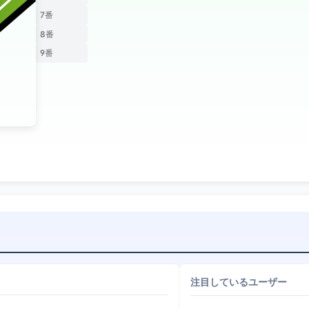
7番
8番
9番
注目しているユーザー