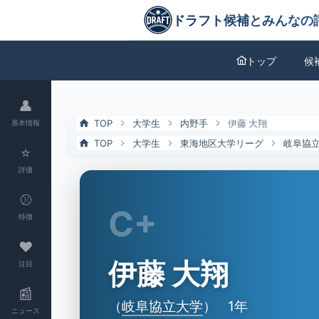
伊藤 大翔（岐阜協立大）の特徴とドラフト評価 | ドラフト候補とみん
ドラフト候補とみんなの評価
トップ
候
👤
TOP
大学生
内野手
伊藤 大翔
基本情報
TOP
大学生
東海地区大学リーグ
岐阜協
⭐
評価
⚾
C+
特徴
❤
伊藤 大翔
注目
📰
（
岐阜協立大学
）
1年
ニュース