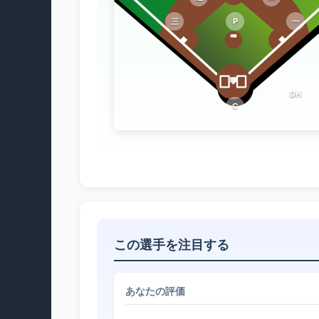
三
P
一
DH
C
この選手を注目する
あなたの評価