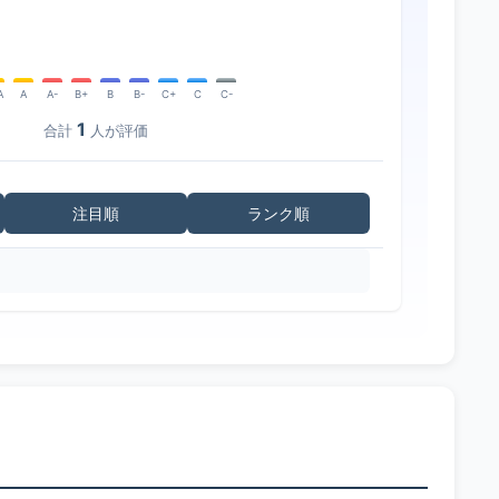
A
A
A-
B+
B
B-
C+
C
C-
1
合計
人が評価
注目順
ランク順