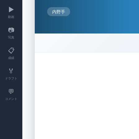
▶️
内野手
動画
📷
写真
📋
成績
🏅
ドラフト
💬
コメント