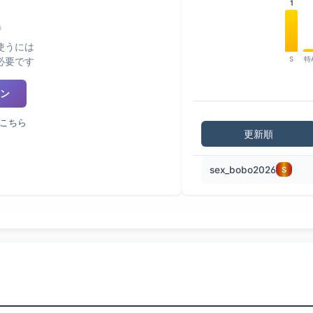
1
使うには
必要です
S
特
ン
こちら
更新順
sex_bobo2026
S