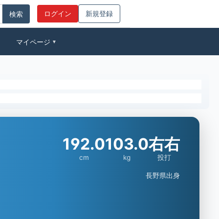
ログイン
新規登録
マイページ
▼
192.0
103.0
右右
cm
kg
投打
長野県出身