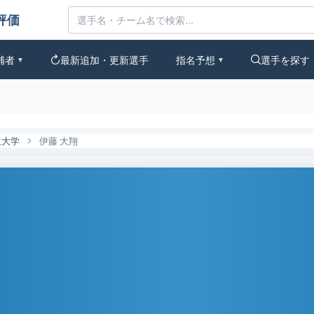
なの評価
補者
最新追加・更新選手
指名予想
選手を探す
▼
▼
立大学
伊藤 大翔