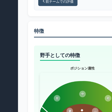
前チームでの評価
特徴
野手としての特徴
ポジション適性
中
左
右
遊
二