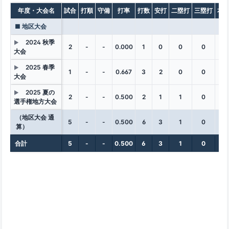
年度・大会名
試合
打順
守備
打率
打数
安打
二塁打
三塁打
本
■ 地区大会
2024 秋季
▶
2
-
-
0.000
1
0
0
0
0
大会
2025 春季
▶
1
-
-
0.667
3
2
0
0
0
大会
2025 夏の
▶
2
-
-
0.500
2
1
1
0
0
選手権地方大会
（地区大会 通
5
-
-
0.500
6
3
1
0
0
算）
合計
5
-
-
0.500
6
3
1
0
0