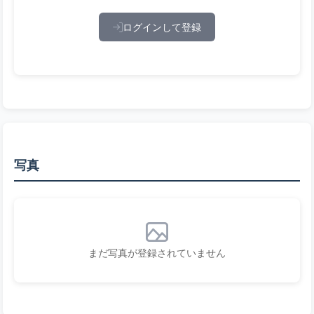
ログインして登録
写真
まだ写真が登録されていません