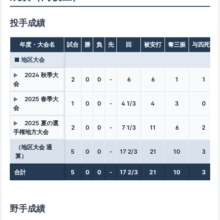
投手成績
年度・大会名
試合
勝
負
先
回
被安打
奪三振
与四死球
■ 地区大会
2024 秋季大
▶
2
0
0
-
6
6
1
1
会
2025 春季大
▶
1
0
0
-
4 1/3
4
3
0
会
2025 夏の選
▶
2
0
0
-
7 1/3
11
6
2
手権地方大会
（地区大会 通
5
0
0
-
17 2/3
21
10
3
算）
合計
5
0
0
-
17 2/3
21
10
3
野手成績