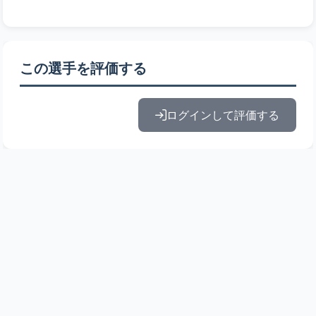
この選手を評価する
ログインして評価する