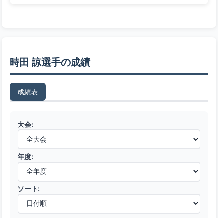
時田 諒選手の成績
成績表
大会:
年度:
ソート: