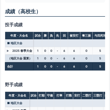
成績（高校生）
投手成績
年度・大会名
試合
勝
負
先
回
被安打
奪三振
与四死球
■ 地区大会
2025 春季大会
1
0
0
-
6
6
0
5
▶
（地区大会 通算）
1
0
0
-
6
6
0
5
合計
1
0
0
-
6
6
0
5
野手成績
年度・大会名
試合
打順
守備
打率
打数
安打
二塁打
三塁打
本
■ 地区大会