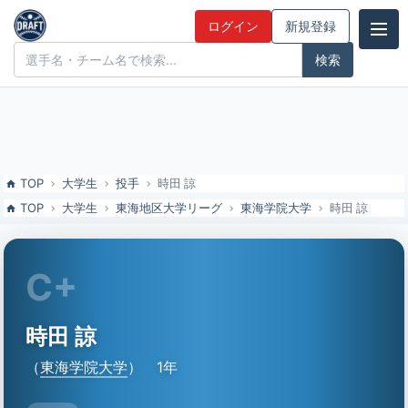
時田 諒（東海学院大）の特徴とドラフト評価 | ドラフト候補とみんな
ログイン
新規登録
の評価
ドラフト候補とみんなの評価
TOP
大学生
投手
時田 諒
TOP
大学生
東海地区大学リーグ
東海学院大学
時田 諒
C+
時田 諒
（
東海学院大学
）
1年