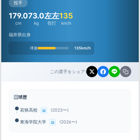
投手
179.0
73.0
左左
135
cm
kg
投打
km/h
福井県出身
球速
135km/h
この選手をシェア:
球歴
若狭高校
(2023〜)
東海学院大学
(2026〜)