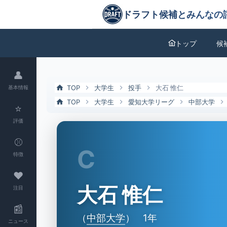
大石 惟仁（中部大）の特徴とドラフト評価 | ドラフト候補とみんなの
ドラフト候補とみんなの評価
トップ
候
👤
TOP
大学生
投手
大石 惟仁
基本情報
TOP
大学生
愛知大学リーグ
中部大学
⭐
評価
⚾
C
特徴
❤
大石 惟仁
注目
📰
（
中部大学
）
1年
ニュース