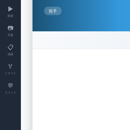
▶️
投手
動画
📷
写真
📋
成績
🏅
ドラフト
💬
コメント