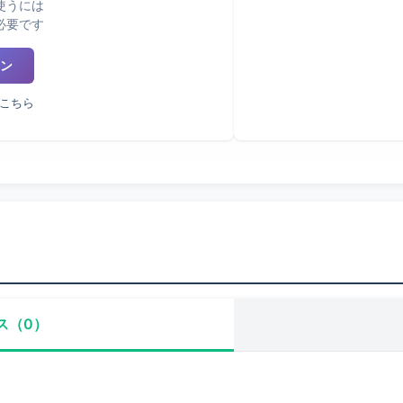
使うには
必要です
ン
こちら
ス（0）