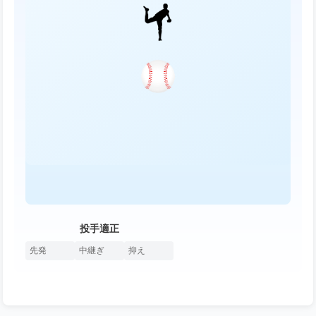
投手適正
先発
中継ぎ
抑え