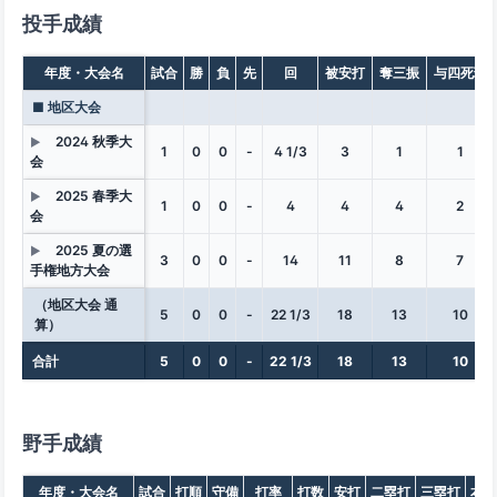
投手成績
年度・大会名
試合
勝
負
先
回
被安打
奪三振
与四死球
■ 地区大会
2024 秋季大
▶
1
0
0
-
4 1/3
3
1
1
会
2025 春季大
▶
1
0
0
-
4
4
4
2
会
2025 夏の選
▶
3
0
0
-
14
11
8
7
手権地方大会
（地区大会 通
5
0
0
-
22 1/3
18
13
10
算）
合計
5
0
0
-
22 1/3
18
13
10
野手成績
年度・大会名
試合
打順
守備
打率
打数
安打
二塁打
三塁打
本塁