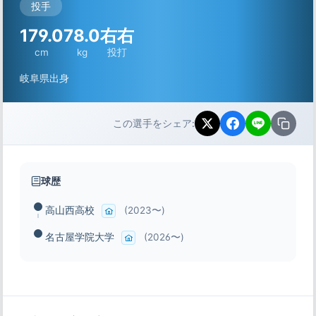
投手
179.0
78.0
右右
cm
kg
投打
岐阜県出身
この選手をシェア:
球歴
高山西高校
(2023〜)
名古屋学院大学
(2026〜)