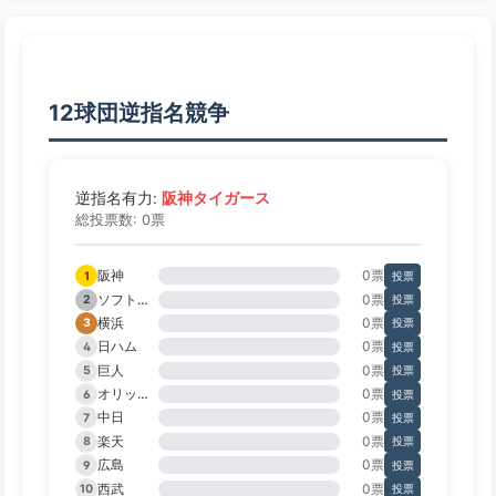
12球団逆指名競争
阪神タイガース
逆指名有力:
総投票数: 0票
阪神
0票
1
投票
ソフトバンク
0票
2
投票
横浜
0票
3
投票
日ハム
0票
4
投票
巨人
0票
5
投票
オリックス
0票
6
投票
中日
0票
7
投票
楽天
0票
8
投票
広島
0票
9
投票
西武
0票
10
投票