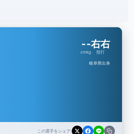
-
-
右右
cm
kg
投打
岐阜県出身
この選手をシェア: