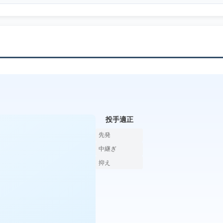
投手適正
先発
中継ぎ
抑え