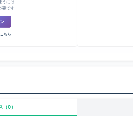
使うには
必要です
ン
こちら
ス（0）