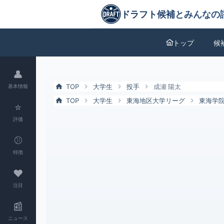
成瀬 陽太（東海学院大）の特徴とドラフト評価 | ドラフト候補とみん
ドラフト候補とみんなの評価
トップ
候
👤
TOP
大学生
投手
成瀬 陽太
基本情報
TOP
大学生
東海地区大学リーグ
東海学
⭐
評価
⚾
特徴
❤
注目
📰
ニュース