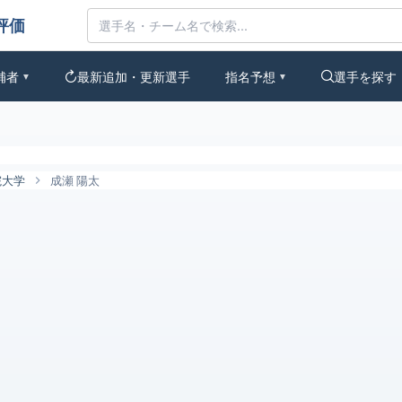
なの評価
補者
最新追加・更新選手
指名予想
選手を探す
▼
▼
院大学
成瀬 陽太