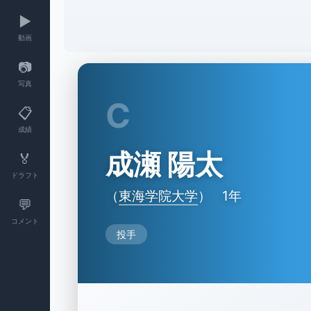
▶️
動画
📷
写真
C
📋
成績
成瀬 陽太
🏅
ドラフト
（
東海学院大学
）
1年
💬
コメント
投手