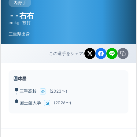
内野手
-
-
右右
cm
kg
投打
三重県出身
この選手をシェア:
球歴
三重高校
(2023〜)
国士舘大学
(2026〜)