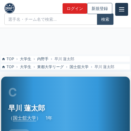
早川 蓮太郎（国士舘大）の特徴とドラフト評価 | ドラフト候補とみん
ログイン
新規登録
なの評価
ドラフト候補とみんなの評価
TOP
大学生
内野手
早川 蓮太郎
TOP
大学生
東都大学リーグ
国士舘大学
早川 蓮太郎
C
早川 蓮太郎
（
国士舘大学
）
1年