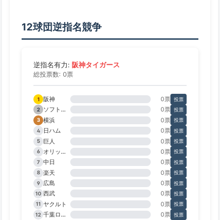
12球団逆指名競争
阪神タイガース
逆指名有力:
総投票数: 0票
阪神
0票
1
投票
ソフトバンク
0票
2
投票
横浜
0票
3
投票
日ハム
0票
4
投票
巨人
0票
5
投票
オリックス
0票
6
投票
中日
0票
7
投票
楽天
0票
8
投票
広島
0票
9
投票
西武
0票
10
投票
ヤクルト
0票
11
投票
千葉ロッテ
0票
12
投票