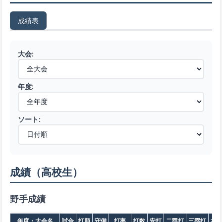
成績表
大会:
年度:
ソート:
成績（高校生）
野手成績
年度・大会名
試合
打順
守備
打率
打数
安打
二塁打
三塁打
本