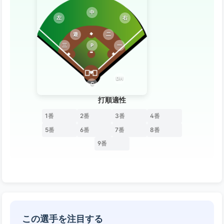
中
左
右
遊
二
三
P
一
DH
C
打順適性
1番
2番
3番
4番
5番
6番
7番
8番
9番
この選手を注目する