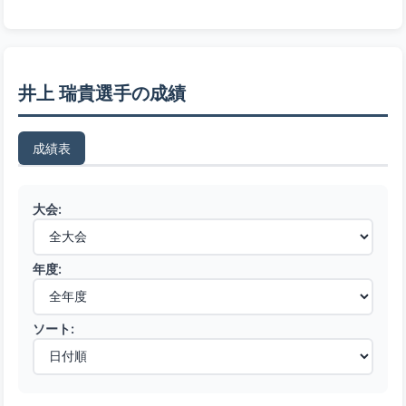
井上 瑞貴選手の成績
成績表
大会:
年度:
ソート: