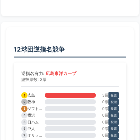
12球団逆指名競争
広島東洋カープ
逆指名有力:
総投票数: 3票
広島
3票
1
投票
阪神
0票
2
投票
ソフトバンク
0票
3
投票
横浜
0票
4
投票
日ハム
0票
5
投票
巨人
0票
6
投票
オリックス
0票
7
投票