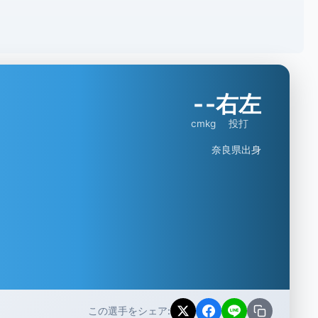
-
-
右左
cm
kg
投打
奈良県出身
この選手をシェア: