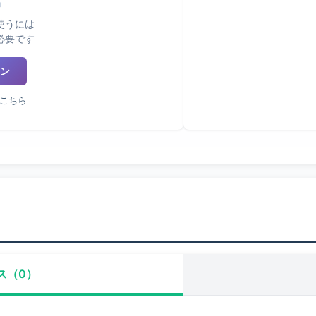
使うには
必要です
ン
こちら
ス（0）