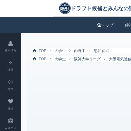
惣谷 尚斗（大阪電気通信大）の特徴とドラフト評価 | ドラフト候補と
ドラフト候補とみんなの評価
トップ
候
👤
TOP
大学生
内野手
惣谷 尚斗
基本情報
TOP
大学生
阪神大学リーグ
大阪電気通
⭐
評価
⚾
特徴
❤
注目
📰
ニュース