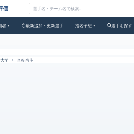
みんなの評価
補者
最新追加・更新選手
指名予想
選手を探す
▼
▼
信大学
惣谷 尚斗