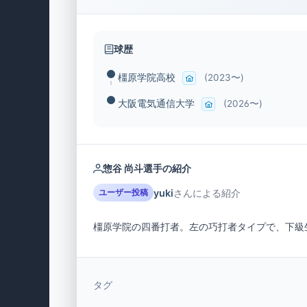
球歴
橿原学院高校
(2023〜)
大阪電気通信大学
(2026〜)
惣谷 尚斗選手の紹介
yuki
さんによる紹介
ユーザー投稿
橿原学院の四番打者。左の巧打者タイプで、下級
タグ