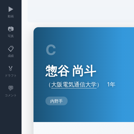
▶️
動画
📷
写真
C
📋
成績
惣谷 尚斗
🏅
ドラフト
（
大阪電気通信大学
）
1年
💬
コメント
内野手