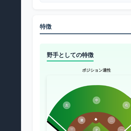
特徴
野手としての特徴
ポジション適性
中
左
右
遊
二
三
P
一